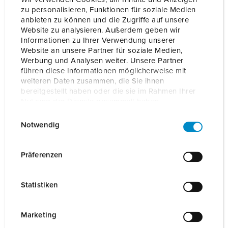
zu personalisieren, Funktionen für soziale Medien
Onze producten kunt u in het gedeelte
anbieten zu können und die Zugriffe auf unsere
verlanglijstje/winkelmand in verschillende lijsten beheren.
Website zu analysieren. Außerdem geben wir
Informationen zu Ihrer Verwendung unserer
Mijn lijst
(0)
TOEVOEGEN
Website an unsere Partner für soziale Medien,
Werbung und Analysen weiter. Unsere Partner
NIEUW LIJST MAKEN
führen diese Informationen möglicherweise mit
weiteren Daten zusammen, die Sie ihnen
bereitgestellt haben oder die sie im Rahmen Ihrer
Nutzung der Dienste gesammelt haben.
E
Datenschutzerklärung
Impressum
Notwendig
i
Details
n
w
Präferenzen
Algemene gegevens
i
l
Statistiken
l
Elektrische gegevens
i
g
Marketing
Mechanische gegevens
u