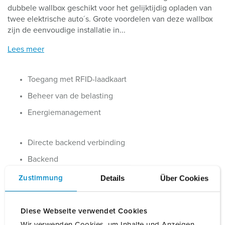
dubbele wallbox geschikt voor het gelijktijdig opladen van
twee elektrische auto´s. Grote voordelen van deze wallbox
zijn de eenvoudige installatie in...
Lees meer
Toegang met RFID-laadkaart
Beheer van de belasting
Energiemanagement
Directe backend verbinding
Backend
Details
Über Cookies
Zustimmung
Bestelnummer
151822402
EAN
4015394301769
Diese Webseite verwendet Cookies
BLADWIJZERS TOEVOEGEN
Wir verwenden Cookies, um Inhalte und Anzeigen