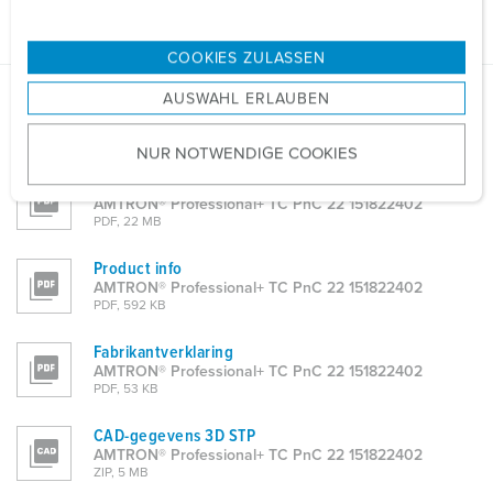
n
g
COOKIES ZULASSEN
s
AUSWAHL ERLAUBEN
a
Gegevensbladen & Downloads
u
AMTRON® Professional+ TC PnC 22 151822402
NUR NOTWENDIGE COOKIES
s
w
Gebruiks- en installatiehandleiding
AMTRON® Professional+ TC PnC 22 151822402
a
PDF, 22 MB
h
l
Product info
AMTRON® Professional+ TC PnC 22 151822402
PDF, 592 KB
Fabrikantverklaring
AMTRON® Professional+ TC PnC 22 151822402
PDF, 53 KB
CAD-gegevens 3D STP
AMTRON® Professional+ TC PnC 22 151822402
ZIP, 5 MB