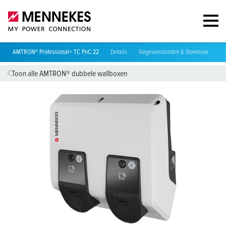
AMTRON® Professional+ TC PnC 22
Details
Gegevensbladen & Downloads
R
Toon alle AMTRON® dubbele wallboxen