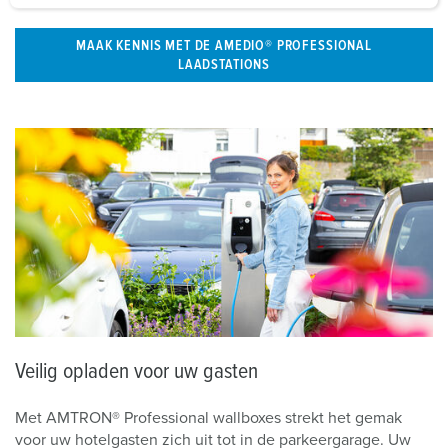
a
h
MAAK KENNIS MET DE AMEDIO® PROFESSIONAL
l
LAADSTATIONS
Veilig opladen voor uw gasten
Met AMTRON® Professional wallboxes strekt het gemak
voor uw hotelgasten zich uit tot in de parkeergarage. Uw