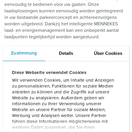
eenvoudig te bedienen voor uw gasten. Onze
laadoplossingen kunnen eenvoudig worden geïntegreerd
in uw bestaande parkeerconcept en achtereenvolgens
worden uitgebreid. Dankzij het intelligente MENNEKES
laad- en energiemanagement kan een onbeperkt aantal
laadpunten tegelijkertijd worden aangestuurd.
De AMEDIO® laadpaal en AMTRON® Professional wallbox
Details
Über Cookies
Zustimmung
bieden de meest geavanceerde standaarden in
elektromobiliteit. De geïntegreerde modem-en de open
communicatiestandaard volgens het Open Charge Point
Diese Webseite verwendet Cookies
Protocol (OCPP) maken het bijvoorbeeld mogelijk om uw
Wir verwenden Cookies, um Inhalte und Anzeigen
laadsysteem te bedienen met verschillende software back-
zu personalisieren, Funktionen für soziale Medien
ends voor monitoring, controle en energiefacturering.
anbieten zu können und die Zugriffe auf unsere
Website zu analysieren. Außerdem geben wir
Informationen zu Ihrer Verwendung unserer
Website an unsere Partner für soziale Medien,
Werbung und Analysen weiter. Unsere Partner
führen diese Informationen möglicherweise mit
weiteren Daten zusammen, die Sie ihnen