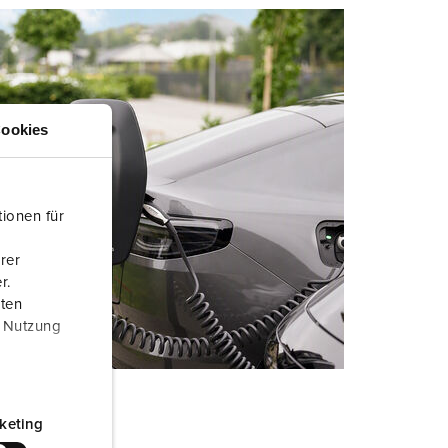
ookies
ionen für
rer
r.
aten
r Nutzung
keting