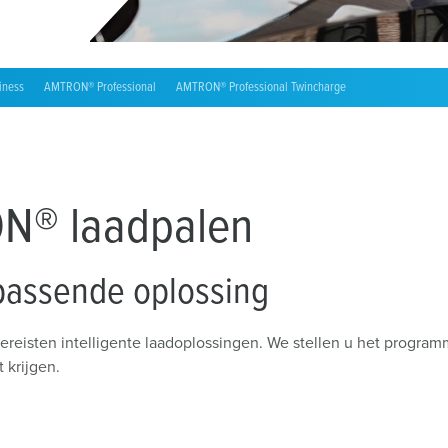
Accessoires
ness
AMTRON® Professional
AMTRON® Professional Twincharge
® laadpalen
passende oplossing
isten intelligente laadoplossingen. We stellen u het programma
 krijgen.