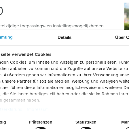
0
elzijdige toepassings- en instellingsmogelijkheden.
eergarages en appartementencomplexen (vve)
Details
Über C
mmung
lligente load balancing voor maximaal 100
 backoffice aansluiting (OCPP) voor monitoring en
ijkheden.
seite verwendet Cookies
den Cookies, um Inhalte und Anzeigen zu personalisieren, Funkt
ijven, die medewerkers met een zakelijke lease auto,
dien anbieten zu können und die Zugriffe auf unsere Website zu
 voor thuis willen bieden. Zo rekent de werknemer
en. Außerdem geben wir Informationen zu Ihrer Verwendung unse
ig en fiscus proof af met de werkgever.
 unsere Partner für soziale Medien, Werbung und Analysen weite
tner führen diese Informationen möglicherweise mit weiteren D
die Sie ihnen bereitgestellt haben oder die sie im Rahmen Ihre
SINESS 600
te gesammelt haben.
tzerklärung
Impressum
dig
Präferenzen
Statistiken
Mar