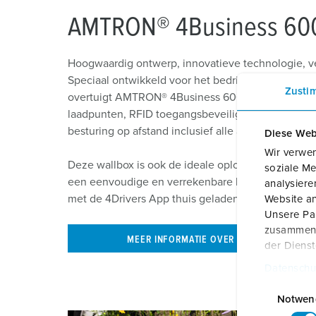
AMTRON® 4Business 60
Hoogwaardig ontwerp, innovatieve technologie, ve
Speciaal ontwikkeld voor het bedrijfsleven, park
Zusti
overtuigt AMTRON® 4Business 600 met gratis, inte
laadpunten, RFID toegangsbeveiliging en flexibele
besturing op afstand inclusief alle afrekenmogel
Diese Web
Wir verwen
Deze wallbox is ook de ideale oplossing voor bedr
soziale Me
een eenvoudige en verrekenbare laadmogelijkheid
analysier
met de 4Drivers App thuis geladen stroom eenvoud
Website an
Unsere Par
zusammen, 
MEER INFORMATIE OVER DE AMTRON® 4BU
der Diens
Datenschu
E
i
Notwen