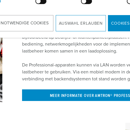
AMTRON® Professional – d
professioneel laden
 NOTWENDIGE COOKIES
AUSWAHL ERLAUBEN
COOKIES
AMTRON® Professional laadpalen zijn perfect afgest
bijvoorbeeld op bedrijfs- of klantenparkeerplaatsen: 
bediening, netwerkmogelijkheden voor de implementa
lastbeheer komen samen in een laadoplossing.
De Professional-apparaten kunnen via LAN worden
lastbeheer te gebruiken. Via een mobiel modem in de
verbinding met backendsystemen tot stand worden g
MEER INFORMATIE OVER AMTRON® PROFES