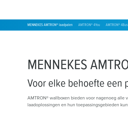
Locaties
MENNEKES AMTRON® laadpalen
AMTRON® 4You
AMTRON® 4Busi
MENNEKES AMTRON
Voor elke behoefte een 
AMTRON® wallboxen bieden voor nagenoeg alle vere
laadoplossingen en hun toepassingsgebieden kunt