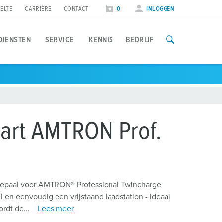
ELTE
CARRIÈRE
CONTACT
0
INLOGGEN
DIENSTEN
SERVICE
KENNIS
BEDRIJF
oepassingen
penbare ruimte
eurzen & data
aadpaal en zonnenpanelen
teden en gemeenten
eursdata
wart AMTRON Prof.
oad balancing
rojectontwerp en installatie
akelijk laden
nstallateurs
errekening
agepaal voor AMTRON® Professional Twincharge
 en eenvoudig een vrijstaand laadstation - ideaal
rdt de...
Lees meer