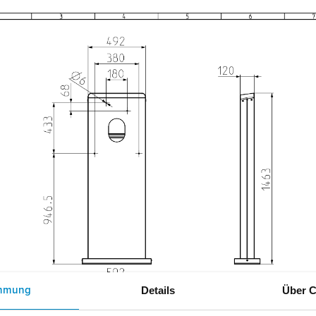
Details
Über C
mmung