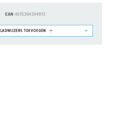
EAN
4015394304913
LADWIJZERS TOEVOEGEN
et gedeelte verlanglijstje/winkelmand in
n.
TOEVOEGEN
NIEUW LIJST MAKEN