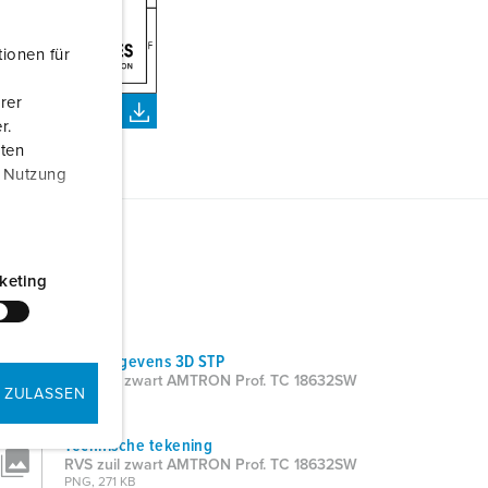
ionen für
rer
r.
aten
r Nutzung
keting
CAD-gegevens 3D STP
RVS zuil zwart AMTRON Prof. TC 18632SW
 ZULASSEN
ZIP, 53 KB
Technische tekening
RVS zuil zwart AMTRON Prof. TC 18632SW
PNG, 271 KB