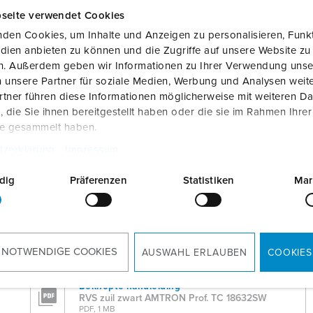
seite verwendet Cookies
den Cookies, um Inhalte und Anzeigen zu personalisieren, Funkt
dien anbieten zu können und die Zugriffe auf unsere Website zu
en. Außerdem geben wir Informationen zu Ihrer Verwendung unse
 unsere Partner für soziale Medien, Werbung und Analysen weite
tner führen diese Informationen möglicherweise mit weiteren D
die Sie ihnen bereitgestellt haben oder die sie im Rahmen Ihre
te gesammelt haben.
tzerklärung
Impressum
dig
Präferenzen
Statistiken
Mar
Product info
RVS zuil zwart AMTRON Prof. TC 18632SW
 NOTWENDIGE COOKIES
AUSWAHL ERLAUBEN
COOKIES
PDF, 439 KB
Beknopte handleiding
RVS zuil zwart AMTRON Prof. TC 18632SW
PDF, 1 MB