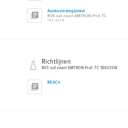
u
n
Aanbestedingstekst
g
RVS zuil zwart AMTRON Prof. TC
TXT, 422 B
s
a
u
s
w
a
Richtlijnen
h
RVS zuil zwart AMTRON Prof. TC 18632SW
l
REACh