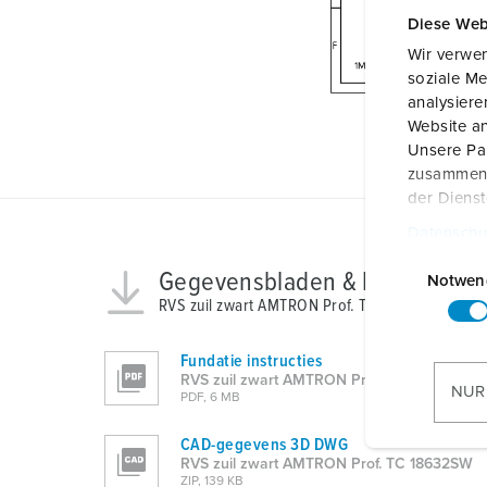
Diese Web
Wir verwen
soziale Me
analysier
Website an
Unsere Par
zusammen, 
der Diens
Datenschu
E
Gegevensbladen & Downloads
i
Notwen
RVS zuil zwart AMTRON Prof. TC 18632SW
n
w
i
Fundatie instructies
RVS zuil zwart AMTRON Prof. TC 18632SW
l
NUR
PDF, 6 MB
l
i
CAD-gegevens 3D DWG
g
RVS zuil zwart AMTRON Prof. TC 18632SW
ZIP, 139 KB