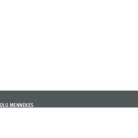
OLG MENNEKES
olg MENNEKES op LinkedIn of YouTube en informeer u
ver beurzen, evenementen en andere actuele
nderwerpen over het bedrijf en de producten.