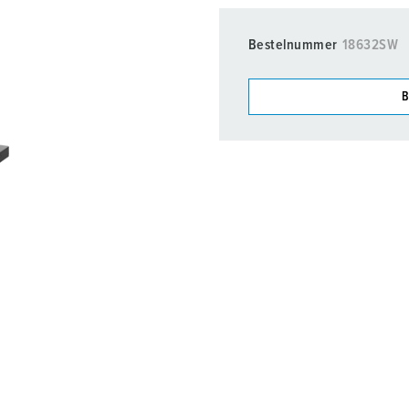
Accessoires
Bestelnummer
18632SW
B
Onze producten kunt u in h
verschillende lijsten behere
Mijn lijst
(0)