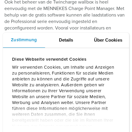
Ook het beheer van de Twincharge wallbox is heel
eenvoudig met de MENNEKES Charge Point Manager. Met
behulp van de gratis software kunnen alle laadstations van
de Professional serie eenvoudig ingesteld en
geconfigureerd worden. Vooral voor installateurs en
exploitanten van laadpleinen is dit een groot voordeel,
Details
Über Cookies
Zustimmung
want de efficiënte gelijktijdige toegang tot alle apparaten in
het netwerk is praktisch en bespaart kostbare tijd.
Diese Webseite verwendet Cookies
Wir verwenden Cookies, um Inhalte und Anzeigen
zu personalisieren, Funktionen für soziale Medien
Alle beveiligingen zijn al geïntegreerd in het apparaat
anbieten zu können und die Zugriffe auf unsere
Naast eenvoudige installatie en beheer is er ook aan alles
Website zu analysieren. Außerdem geben wir
gedacht met het oog op een veilig laadproces. Met onze
Informationen zu Ihrer Verwendung unserer
AMTRON® Twincharge wallbox zijn aardlekschakelaars,
Website an unsere Partner für soziale Medien,
installatie automaten en DC-foutstroombewaking direct in
Werbung und Analysen weiter. Unsere Partner
führen diese Informationen möglicherweise mit
het apparaat geïntegreerd als effectieve beveiligingen.
weiteren Daten zusammen, die Sie ihnen
bereitgestellt haben oder die sie im Rahmen Ihrer
Nutzung der Dienste gesammelt haben.