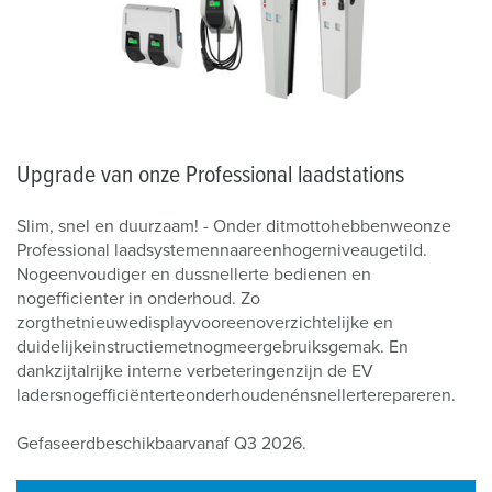
Upgrade van onze Professional laadstations
Slim,
snel
en
duurzaam
! - Onder
dit
motto
hebben
we
onze
Professional
laadsystemen
naar
een
hoger
niveau
getild
.
Nog
eenvoudiger
en
dus
sneller
te
bedienen en
nog
efficienter
in
onderhoud
. Zo
zorgt
het
nieuwe
display
voor
een
overzichtelijke
en
duidelijke
instructie
met
nog
meer
gebruiksgemak
. En
dankzij
talrijke
interne
verbeteringen
zijn
de EV
laders
nog
efficiënter
te
onderhouden
én
sneller
te
repareren
.
Gefaseerd
beschikbaar
vanaf
Q3 2026.