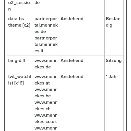
o2_sessio
de
n
data-bs-
partnerpor
Anstehend
Bestän
theme [x2]
tal.mennek
dig
es.de
partnerpor
tal.mennek
es.it
lang-diff
www.menn
Anstehend
Sitzung
ekes.de
twt_watchl
www.menn
Anstehend
1 Jahr
ist [x16]
ekes.at
www.menn
ekes.be
www.menn
ekes.ch
www.menn
ekes.co.uk
www.menn