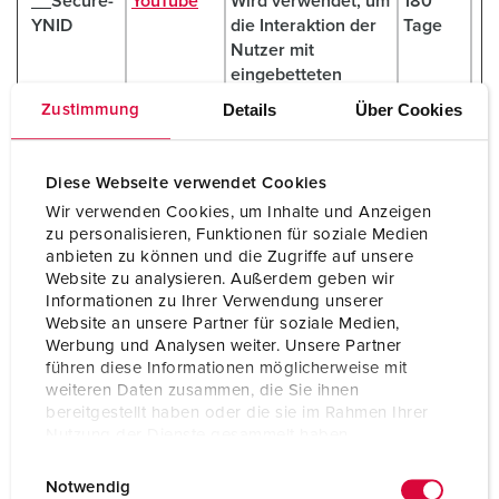
__Secure-
YouTube
Wird verwendet, um
180
YNID
die Interaktion der
Tage
Nutzer mit
eingebetteten
Inhalten zu
Details
Über Cookies
Zustimmung
verfolgen.
_fbp
Meta
Wird von Facebook
3
Diese Webseite verwendet Cookies
Platforms,
genutzt, um eine
Monate
Inc.
Reihe von
Wir verwenden Cookies, um Inhalte und Anzeigen
Werbeprodukten
zu personalisieren, Funktionen für soziale Medien
anbieten zu können und die Zugriffe auf unsere
anzuzeigen, zum
Website zu analysieren. Außerdem geben wir
Beispiel
Informationen zu Ihrer Verwendung unserer
Echtzeitgebote
Website an unsere Partner für soziale Medien,
dritter
Werbung und Analysen weiter. Unsere Partner
Werbetreibender.
führen diese Informationen möglicherweise mit
weiteren Daten zusammen, die Sie ihnen
_gcl_au
Google
Wird verwendet, um
3
bereitgestellt haben oder die sie im Rahmen Ihrer
[x4]
die Effizienz der
Monate
Nutzung der Dienste gesammelt haben.
Werbeaktivitäten
der Website zu
E
Datenschutzerklärung
Impressum
Notwendig
messen, indem
i