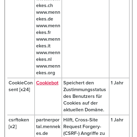
ekes.ch
www.menn
ekes.de
www.menn
ekes.fr
www.menn
ekes.it
www.menn
ekes.nl
www.menn
ekes.org
CookieCon
Cookiebot
Speichert den
1 Jahr
sent [x24]
Zustimmungsstatus
des Benutzers für
Cookies auf der
aktuellen Domäne.
csrftoken
partnerpor
Hilft, Cross-Site
1 Jahr
[x2]
tal.mennek
Request Forgery-
es.de
(CSRF-) Angriffe zu