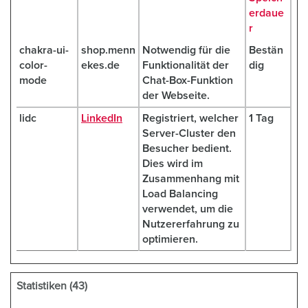
erdaue
r
chakra-ui-
shop.menn
Notwendig für die
Bestän
color-
ekes.de
Funktionalität der
dig
mode
Chat-Box-Funktion
der Webseite.
lidc
LinkedIn
Registriert, welcher
1 Tag
Server-Cluster den
Besucher bedient.
Dies wird im
Zusammenhang mit
Load Balancing
verwendet, um die
Nutzererfahrung zu
optimieren.
Statistiken (43)