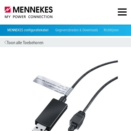
MENNEKES configuratiekabel
Gegevensbladen & Downloads
Richtlijnen
Gesc
Toon alle Toebehoren