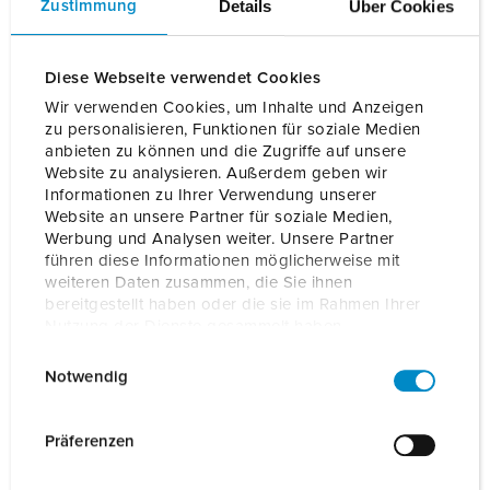
Details
Über Cookies
Zustimmung
Bestelnummer
18625
EAN
4015394296959
Diese Webseite verwendet Cookies
BLADWIJZERS TOEVOEGEN
Wir verwenden Cookies, um Inhalte und Anzeigen
zu personalisieren, Funktionen für soziale Medien
Onze producten kunt u in het gedeelte
anbieten zu können und die Zugriffe auf unsere
verlanglijstje/winkelmand in verschillende lijsten beheren.
Website zu analysieren. Außerdem geben wir
Informationen zu Ihrer Verwendung unserer
Mijn lijst
(0)
TOEVOEGEN
Website an unsere Partner für soziale Medien,
Werbung und Analysen weiter. Unsere Partner
NIEUW LIJST MAKEN
führen diese Informationen möglicherweise mit
weiteren Daten zusammen, die Sie ihnen
bereitgestellt haben oder die sie im Rahmen Ihrer
Nutzung der Dienste gesammelt haben.
E
Datenschutzerklärung
Impressum
Notwendig
i
Gegevensbladen & Downloads
MENNEKES configuratiekabel 18625
n
w
Präferenzen
Beknopte handleiding
i
MENNEKES configuratiekabel 18625