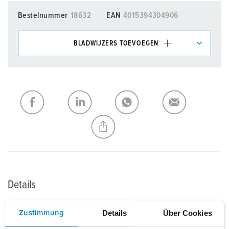
Bestelnummer
18632
EAN
4015394304906
BLADWIJZERS TOEVOEGEN
Onze producten kunt u in het gedeelte
verlanglijstje/winkelmand in verschillende lijsten beheren.
Mijn lijst
(0)
TOEVOEGEN
NIEUW LIJST MAKEN
Details
Details
Über Cookies
Zustimmung