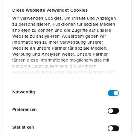
Diese Webseite verwendet Cookies
Wir verwenden Cookies, um Inhalte und Anzeigen
zu personalisieren, Funktionen für soziale Medien
anbieten zu können und die Zugriffe auf unsere
Website zu analysieren. Außerdem geben wir
Informationen zu Ihrer Verwendung unserer
Website an unsere Partner für soziale Medien,
Werbung und Analysen weiter. Unsere Partner
führen diese Informationen möglicherweise mit
weiteren Daten zusammen, die Sie ihnen
bereitgestellt haben oder die sie im Rahmen Ihrer
Nutzung der Dienste gesammelt haben.
E
Datenschutzerklärung
Impressum
Notwendig
i
n
Gegevensbladen & Downloads
w
Präferenzen
RVS zuil AMTRON Prof. TC 18632
i
Fundatie instructies
l
Statistiken
RVS zuil AMTRON Prof. TC 18632
l
PDF, 6 MB