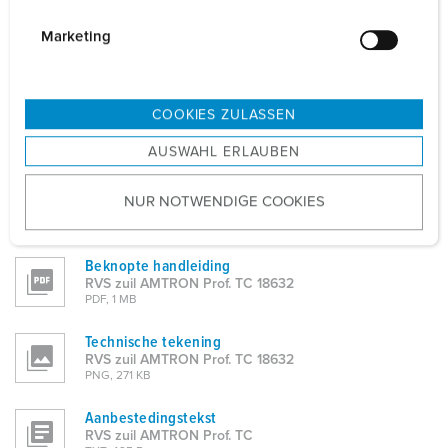
i
g
Marketing
Product info
RVS zuil AMTRON Prof. TC 18632
u
PDF, 531 KB
n
g
CAD-gegevens 3D STP
COOKIES ZULASSEN
s
RVS zuil AMTRON Prof. TC 18632
ZIP, 53 KB
AUSWAHL ERLAUBEN
a
u
CAD-gegevens 3D DWG
NUR NOTWENDIGE COOKIES
s
RVS zuil AMTRON Prof. TC 18632
ZIP, 138 KB
w
a
Beknopte handleiding
h
RVS zuil AMTRON Prof. TC 18632
l
PDF, 1 MB
Technische tekening
RVS zuil AMTRON Prof. TC 18632
PNG, 271 KB
Aanbestedingstekst
RVS zuil AMTRON Prof. TC