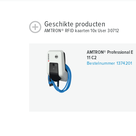
s
a
u
Geschikte producten
s
AMTRON® RFID kaarten 10x User 30712
w
a
h
AMTRON® Professional E
l
11 C2
Bestelnummer 1374201