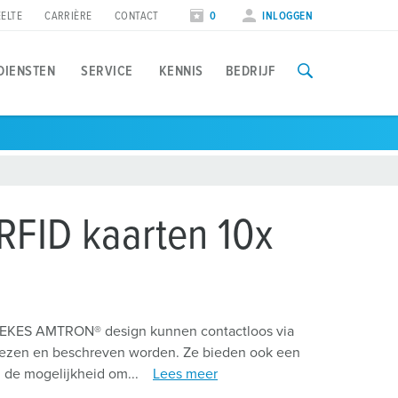
ELTE
CARRIÈRE
CONTACT
0
INLOGGEN
DIENSTEN
SERVICE
KENNIS
BEDRIJF
oepassingen
penbare ruimte
eurzen & data
aadpaal en zonnenpanelen
teden en gemeenten
eursdata
FID kaarten 10x
oad balancing
rojectontwerp en installatie
akelijk laden
nstallateurs
errekening
NEKES AMTRON® design kunnen contactloos via
lezen en beschreven worden. Ze bieden ook een
de mogelijkheid om...
Lees meer