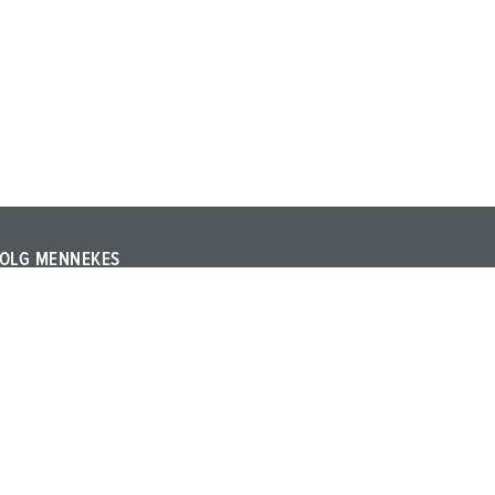
OLG MENNEKES
olg MENNEKES op LinkedIn of YouTube en informeer u
ver beurzen, evenementen en andere actuele
nderwerpen over het bedrijf en de producten.