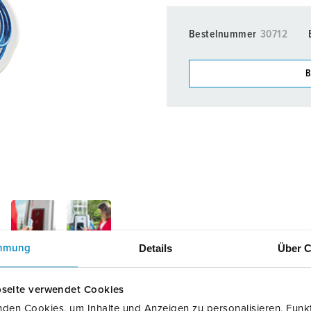
Accessoires
Bestelnummer
30712
B
Onze producten kunt u in h
verschillende lijsten behere
Mijn lijst
(0)
Details
Über C
mmung
seite verwendet Cookies
den Cookies, um Inhalte und Anzeigen zu personalisieren, Funkt