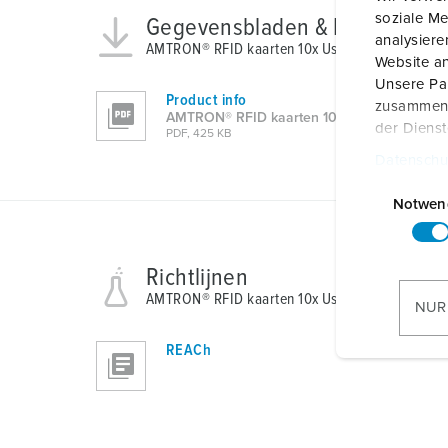
soziale Me
Gegevensbladen & Downloads
analysier
AMTRON® RFID kaarten 10x User 30712
Website an
Unsere Par
Product info
zusammen, 
AMTRON® RFID kaarten 10x User 30712
der Diens
PDF, 425 KB
Datenschu
E
i
Notwen
n
w
Richtlijnen
i
AMTRON® RFID kaarten 10x User 30712
l
NUR
l
i
REACh
g
u
n
g