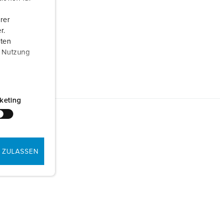
rer
r.
aten
r Nutzung
keting
 ZULASSEN