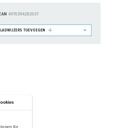
EAN
4015394282037
LADWIJZERS TOEVOEGEN
et gedeelte verlanglijstje/winkelmand in
n.
TOEVOEGEN
NIEUW LIJST MAKEN
ookies
ionen für