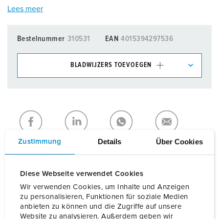
Lees meer
Bestelnummer
310531
EAN
4015394297536
BLADWIJZERS TOEVOEGEN
Onze producten kunt u in het gedeelte
verlanglijstje/winkelmand in verschillende lijsten beheren.
Mijn lijst
(0)
TOEVOEGEN
NIEUW LIJST MAKEN
Details
Über Cookies
Zustimmung
Diese Webseite verwendet Cookies
Wir verwenden Cookies, um Inhalte und Anzeigen
zu personalisieren, Funktionen für soziale Medien
Details
anbieten zu können und die Zugriffe auf unsere
Website zu analysieren. Außerdem geben wir