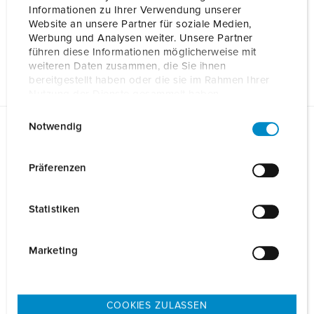
Informationen zu Ihrer Verwendung unserer
Algemene gegevens
Website an unsere Partner für soziale Medien,
Werbung und Analysen weiter. Unsere Partner
führen diese Informationen möglicherweise mit
Mechanische gegevens
weiteren Daten zusammen, die Sie ihnen
bereitgestellt haben oder die sie im Rahmen Ihrer
Nutzung der Dienste gesammelt haben.
E
Datenschutzerklärung
Impressum
Notwendig
i
Gegevensbladen & Downloads
n
eMobility-Gateway Professional+ es 310531
w
Präferenzen
i
Gebruiks- en installatiehandleiding
eMobility-Gateway Professional+ es 310531
l
PDF, 2 MB
Statistiken
l
i
Product info
eMobility-Gateway Professional+ es 310531
g
Marketing
PDF, 562 KB
u
n
Technische tekening
g
eMobility-Gateway Professional+ es 310531
COOKIES ZULASSEN
PNG, 660 KB