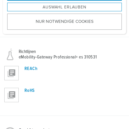
s
AUSWAHL ERLAUBEN
a
Aanbestedingstekst
u
eMobility-Gateway Professional+ es
NUR NOTWENDIGE COOKIES
s
TXT, 949 B
w
a
h
l
Richtlijnen
eMobility-Gateway Professional+ es 310531
REACh
RoHS