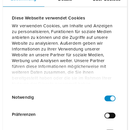
Lees meer
Diese Webseite verwendet Cookies
Bestelnummer
35103100072
EAN
4015394295013
Wir verwenden Cookies, um Inhalte und Anzeigen
zu personalisieren, Funktionen für soziale Medien
anbieten zu können und die Zugriffe auf unsere
BLADWIJZERS TOEVOEGEN
Website zu analysieren. Außerdem geben wir
Informationen zu Ihrer Verwendung unserer
Onze producten kunt u in het gedeelte
Website an unsere Partner für soziale Medien,
verlanglijstje/winkelmand in verschillende lijsten beheren.
Werbung und Analysen weiter. Unsere Partner
führen diese Informationen möglicherweise mit
Mijn lijst
(0)
TOEVOEGEN
weiteren Daten zusammen, die Sie ihnen
bereitgestellt haben oder die sie im Rahmen Ihrer
NIEUW LIJST MAKEN
Nutzung der Dienste gesammelt haben.
E
Datenschutzerklärung
Impressum
Notwendig
i
n
w
Präferenzen
Details
i
l