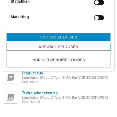
Statistiken
l
Algemene gegevens
i
g
Marketing
u
n
g
COOKIES ZULASSEN
Gegevensbladen & Downloads
s
Laadkabel Mode 2 Type 1 16A 8m VDE 35103100072
AUSWAHL ERLAUBEN
a
Gebruiks- en installatiehandleiding
u
Laadkabel Mode 2 Type 1 16A 8m VDE 35103100072
NUR NOTWENDIGE COOKIES
s
PDF, 2 MB
w
a
Product info
Laadkabel Mode 2 Type 1 16A 8m VDE 35103100072
h
PDF, 401 KB
l
Technische tekening
Laadkabel Mode 2 Type 1 16A 8m VDE 35103100072
PNG, 434 KB