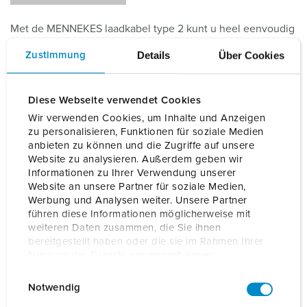
Met de MENNEKES laadkabel type 2 kunt u heel eenvoudig
alle voertuigen met type 2 stekkers op openbare
Details
Über Cookies
Zustimmung
laadstations of op wallboxen met laadcontactdozen
aansluiten.
Diese Webseite verwendet Cookies
Bestelnummer
36210
EAN
4015394272717
Wir verwenden Cookies, um Inhalte und Anzeigen
zu personalisieren, Funktionen für soziale Medien
anbieten zu können und die Zugriffe auf unsere
BLADWIJZERS TOEVOEGEN
Website zu analysieren. Außerdem geben wir
Informationen zu Ihrer Verwendung unserer
Onze producten kunt u in het gedeelte
Website an unsere Partner für soziale Medien,
verlanglijstje/winkelmand in verschillende lijsten beheren.
Werbung und Analysen weiter. Unsere Partner
führen diese Informationen möglicherweise mit
Mijn lijst
(0)
TOEVOEGEN
weiteren Daten zusammen, die Sie ihnen
bereitgestellt haben oder die sie im Rahmen Ihrer
NIEUW LIJST MAKEN
Nutzung der Dienste gesammelt haben.
E
Datenschutzerklärung
Impressum
Notwendig
i