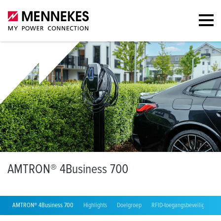
A
MTRON® 4Business 700
AMTRON® 4Business 700
Highlights
Doelgroep
RFID-toegangsbeveiliging