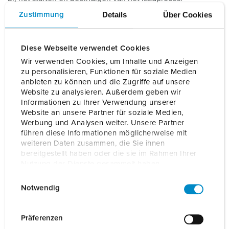
Details
Über Cookies
Zustimmung
Diese Webseite verwendet Cookies
Wir verwenden Cookies, um Inhalte und Anzeigen
zu personalisieren, Funktionen für soziale Medien
anbieten zu können und die Zugriffe auf unsere
Website zu analysieren. Außerdem geben wir
Informationen zu Ihrer Verwendung unserer
Website an unsere Partner für soziale Medien,
Werbung und Analysen weiter. Unsere Partner
führen diese Informationen möglicherweise mit
weiteren Daten zusammen, die Sie ihnen
Informatie voor installateurs
bereitgestellt haben oder die sie im Rahmen Ihrer
Nutzung der Dienste gesammelt haben.
DC-foutstroomherkenning: maximale veiligheid
E
Datenschutzerklärung
Impressum
dankzij de nieuwste technologie voor de herkenning
Notwendig
i
van gelijkstroomfouten.
n
Downgrade-ingang: flexibel laden met verschillende
w
Präferenzen
ingangsvermogens.
i