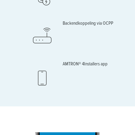
Backendkoppeling via OCPP
AMTRON® 4Installers app