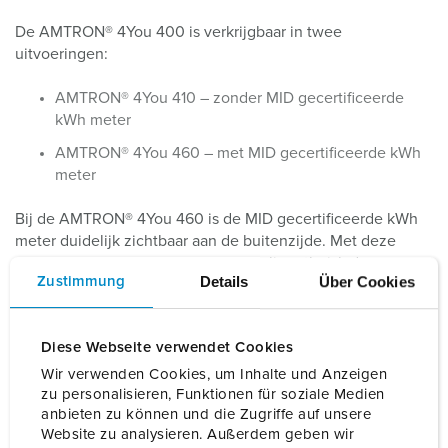
De AMTRON® 4You 400 is verkrijgbaar in twee
uitvoeringen:
AMTRON® 4You 410 – zonder MID gecertificeerde
kWh meter
AMTRON® 4You 460 – met MID gecertificeerde kWh
meter
Bij de AMTRON® 4You 460 is de MID gecertificeerde kWh
meter duidelijk zichtbaar aan de buitenzijde. Met deze
geïntegreerde meter kunnen particuliere thuisladers
Details
Über Cookies
Zustimmung
gebruik maken van de ERE regeling. In combinatie met de
gratis AMTRON® 4Drivers App, waarmee gedetailleerde
laadstatistieken eenvoudig kunnen worden geëxporteerd,
Diese Webseite verwendet Cookies
biedt dit laadstation de perfecte oplossing voor
nauwkeurige en zorgeloze verrekening van laadsessies
Wir verwenden Cookies, um Inhalte und Anzeigen
zu personalisieren, Funktionen für soziale Medien
voor de zakelijke lease auto.
anbieten zu können und die Zugriffe auf unsere
Website zu analysieren. Außerdem geben wir