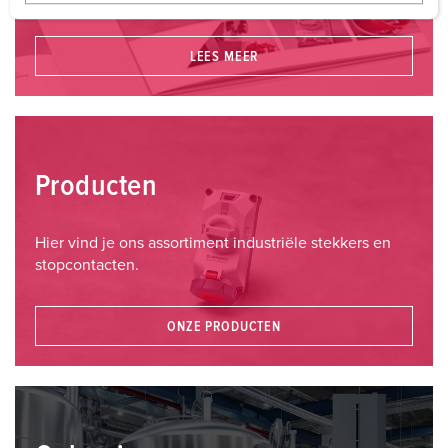
w
a
h
LEES MEER
l
Producten
Hier vind je ons assortiment industriële stekkers en
stopcontacten.
ONZE PRODUCTEN