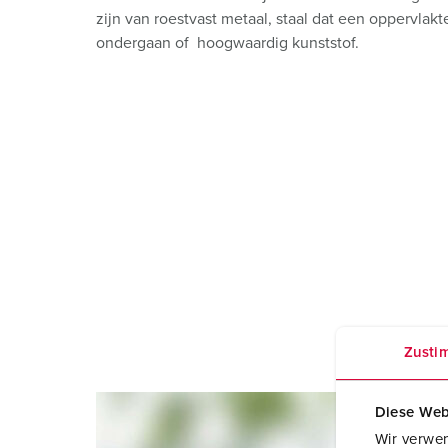
Contactdooscombinaties
Spoorweg- en transportbedrijven
Veiligheidsspanning
Locaties
zijn van roestvast metaal, staal dat een oppervlak
ondergaan of hoogwaardig kunststof.
X-CONTACT®
Industriële toepassingen
Beurzen en evenementen
Werven
Mijnbouw
Zusti
Diese Web
Wir verwen