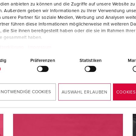
dien anbieten zu können und die Zugriffe auf unsere Website zu
Contact
en. Außerdem geben wir Informationen zu Ihrer Verwendung unse
 unsere Partner für soziale Medien, Werbung und Analysen weite
Heb je vragen over onze oplossingen en producten? W
tner führen diese Informationen möglicherweise mit weiteren D
die Sie ihnen bereitgestellt haben oder die sie im Rahmen Ihre
ons op!
te gesammelt haben.
tzerklärung
Impressum
CONTACTFORMULIER
dig
Präferenzen
Statistiken
Mar
CONTACT TER PLAATSE
 NOTWENDIGE COOKIES
AUSWAHL ERLAUBEN
COOKIES