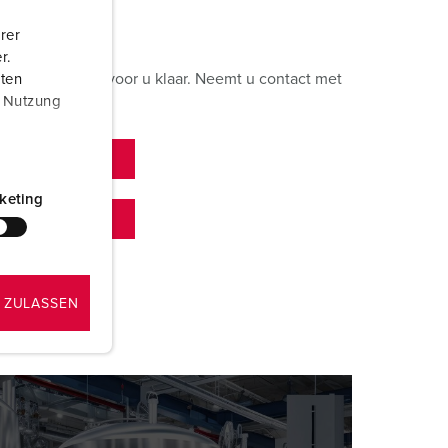
rer
r.
e staan graag voor u klaar. Neemt u contact met
aten
r Nutzung
keting
 ZULASSEN