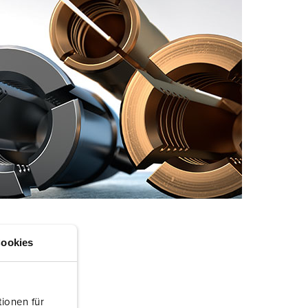
randweer en rampenhulpverlening
oor containers
ucten
ampings
M volgens de norm voor defensiematerieel
venementtechniek
ookies
ionen für