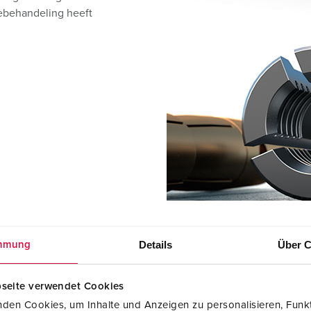
SCHUKO® en contactmateriaal met beschermingscontact
B
tebehandeling heeft
Data-/netwerktechniek
V
Producten met uitgebreide uitvoeringen en aanvullende prod
C
Overige producten en toebehoren
T
E
Details
Über C
mmung
seite verwendet Cookies
den Cookies, um Inhalte und Anzeigen zu personalisieren, Funkt