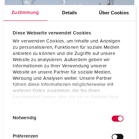
Details
Über Cookies
Zustimmung
Diese Webseite verwendet Cookies
Wir verwenden Cookies, um Inhalte und Anzeigen
zu personalisieren, Funktionen für soziale Medien
anbieten zu können und die Zugriffe auf unsere
Website zu analysieren. Außerdem geben wir
Informationen zu Ihrer Verwendung unserer
Werven
Website an unsere Partner für soziale Medien,
Werbung und Analysen weiter. Unsere Partner
führen diese Informationen möglicherweise mit
weiteren Daten zusammen, die Sie ihnen
bereitgestellt haben oder die sie im Rahmen Ihrer
Nutzung der Dienste gesammelt haben.
E
Datenschutzerklärung
Impressum
Notwendig
i
n
w
Präferenzen