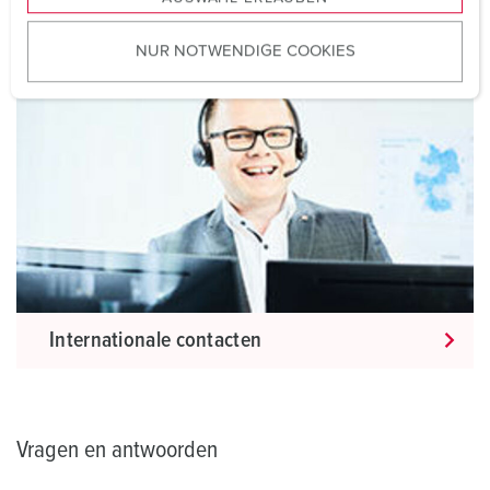
a
Contact ter plaatse
u
NUR NOTWENDIGE COOKIES
s
w
a
h
l
Internationale contacten
Vragen en antwoorden