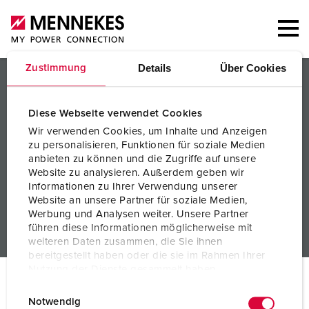
Details
Über Cookies
Zustimmung
PRODUCTEN / OPLOSSINGEN
SERVICE
Diese Webseite verwendet Cookies
Wir verwenden Cookies, um Inhalte und Anzeigen
KENNIS
zu personalisieren, Funktionen für soziale Medien
anbieten zu können und die Zugriffe auf unsere
BEDRIJF
Website zu analysieren. Außerdem geben wir
Informationen zu Ihrer Verwendung unserer
Website an unsere Partner für soziale Medien,
Werbung und Analysen weiter. Unsere Partner
führen diese Informationen möglicherweise mit
weiteren Daten zusammen, die Sie ihnen
bereitgestellt haben oder die sie im Rahmen Ihrer
Nutzung der Dienste gesammelt haben.
© MENNEKES 2026
Alle rechten voorbehouden
E
Datenschutzerklärung
Impressum
Notwendig
Bedrijfsge
Gegevensbes
Algemene bedrijfs- en
i