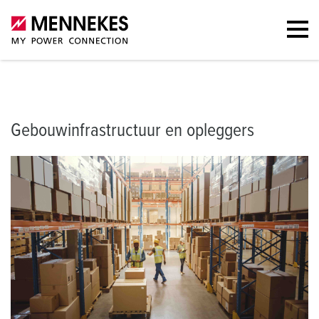
Gebouwinfrastructuur en opleggers
Mogelijke toepassingen
Str
Gebouwinfrastructuur en opleggers