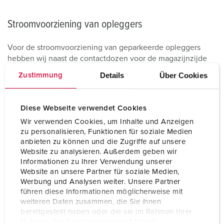
Stroomvoorziening van opleggers
Voor de stroomvoorziening van geparkeerde opleggers
hebben wij naast de contactdozen voor de magazijnzijde
ook stekkers en koppelingen voor de noodzakelijke
Details
Über Cookies
Zustimmung
voedingsleidingen in de aanbieding. Het bijzonder
duurzame contactmateriaal van onze PowerTOP® Xtra-
familie is verkrijgbaar in IP54 of IP67 / IP69 en kan dankzij
Diese Webseite verwendet Cookies
onze contacthulstechnologie X-CONTACT® probleemloos
Wir verwenden Cookies, um Inhalte und Anzeigen
en met weinig kracht duizenden keren worden ingestoken
zu personalisieren, Funktionen für soziale Medien
en uitgetrokken.
anbieten zu können und die Zugriffe auf unsere
Website zu analysieren. Außerdem geben wir
Dankzij ons wereldwijde verkoopnetwerk van
Informationen zu Ihrer Verwendung unserer
dochterondernemingen, vertegenwoordigingen en partners
Website an unsere Partner für soziale Medien,
alsmede onze knowhow op het gebied van de logistieke
Werbung und Analysen weiter. Unsere Partner
branche kunnen we u bij de planning en uitvoering van uw
führen diese Informationen möglicherweise mit
projecten individueel ter zijde staan. Onze
weiteren Daten zusammen, die Sie ihnen
bereitgestellt haben oder die sie im Rahmen Ihrer
contactpersonen ondersteunen u graag bij de selectie van
Nutzung der Dienste gesammelt haben.
de juiste productoplossingen voor uw logistieke centrum.