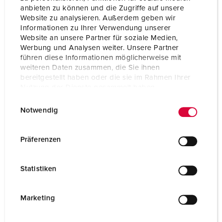
anbieten zu können und die Zugriffe auf unsere
Website zu analysieren. Außerdem geben wir
Informationen zu Ihrer Verwendung unserer
Website an unsere Partner für soziale Medien,
Werbung und Analysen weiter. Unsere Partner
CombiTOWER® contactdooscombinaties voor in de buurt van
führen diese Informationen möglicherweise mit
de rails
weiteren Daten zusammen, die Sie ihnen
bereitgestellt haben oder die sie im Rahmen Ihrer
Onze CombiTOWER® met bijhorende AMAXX® combinatie
Nutzung der Dienste gesammelt haben.
voor de spoorwegsector maken een veilige
E
Datenschutzerklärung
Impressum
stroomdistributie direct op de werkplek mogelijk. Bekijk ons
Notwendig
i
portfolio:
n
w
Präferenzen
COMBITOWER® CONTACTDOOSCOMBINATIES
i
l
Statistiken
l
i
Speciale oplossing voor de buurt van de rails van
g
Marketing
stations
u
n