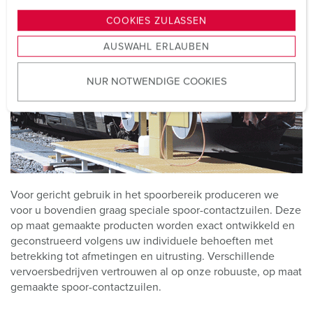
g
COOKIES ZULASSEN
s
AUSWAHL ERLAUBEN
a
u
NUR NOTWENDIGE COOKIES
s
w
a
h
l
Voor gericht gebruik in het spoorbereik produceren we
voor u bovendien graag speciale spoor-contactzuilen. Deze
op maat gemaakte producten worden exact ontwikkeld en
geconstrueerd volgens uw individuele behoeften met
betrekking tot afmetingen en uitrusting. Verschillende
vervoersbedrijven vertrouwen al op onze robuuste, op maat
gemaakte spoor-contactzuilen.