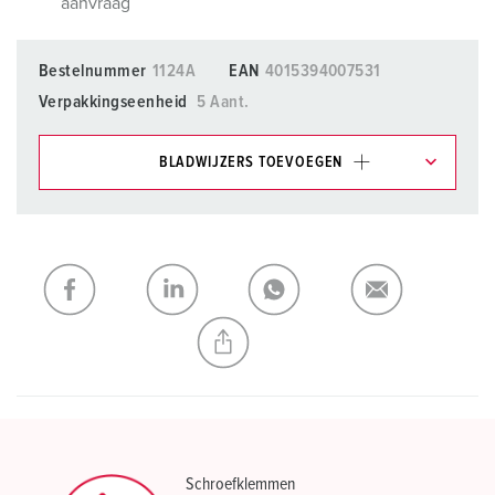
aanvraag
Bestelnummer
1124A
EAN
4015394007531
Verpakkingseenheid
5 Aant.
BLADWIJZERS TOEVOEGEN
Onze producten kunt u in het gedeelte
verlanglijstje/winkelmand in verschillende lijsten beheren.
Mijn lijst
(0)
TOEVOEGEN
NIEUW LIJST MAKEN
Schroefklemmen