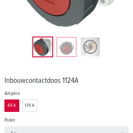
Inbouwcontactdoos 1124A
Ampère
63 A
125 A
Polen