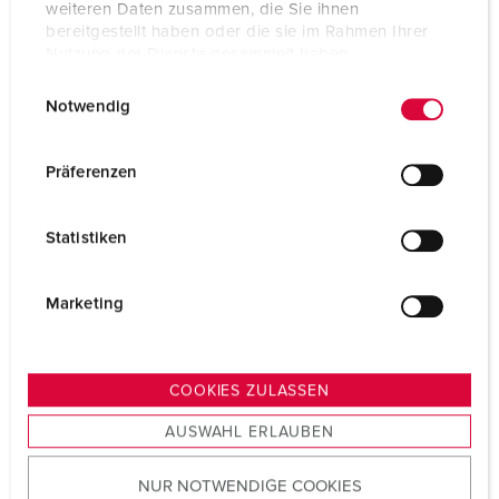
weiteren Daten zusammen, die Sie ihnen
bereitgestellt haben oder die sie im Rahmen Ihrer
Voltage
400 V
Nutzung der Dienste gesammelt haben.
Uurstand
6 h
E
Datenschutzerklärung
Impressum
Notwendig
i
Hertz
50-60 Hz
n
w
Aansluittechniek
schroefklemmen
Präferenzen
i
Contacten
X-CONTACT®
l
Statistiken
l
Beschermingsgraad
IP67
i
g
Marketing
Flens
107x100 mm
u
Bevestigingsgaten
85x77 mm
n
g
COOKIES ZULASSEN
Gewicht
604 g
s
AUSWAHL ERLAUBEN
a
Certificeringen
CB Zertifikat
u
EAC
CQC
NUR NOTWENDIGE COOKIES
s