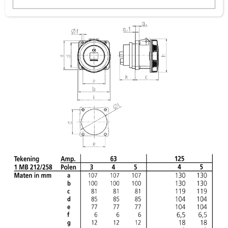
VDE
w
a
h
l