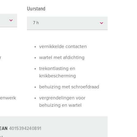
randweer en rampenhulpverlening
Uurstand
oor containers
ucten
ampings
M volgens de norm voor defensiematerieel
vernikkelde contacten
venementtechniek
r
wartel met afdichting
trekontlasting en
knikbescherming
behuizing met schroefdraad
nenwerk
vergrendelingen voor
behuizing en wartel
EAN
4015394240891