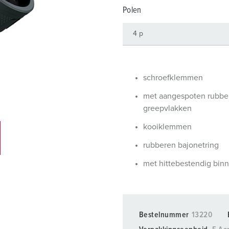
SCHUKO® en contactmateriaal met beschermingscontact
B
Polen
Data-/netwerktechniek
V
Producten met uitgebreide uitvoeringen en aanvullende prod
C
Overige producten en toebehoren
T
schroefklemmen
E
met aangespoten rubbe
greepvlakken
kooiklemmen
rubberen bajonetring
met hittebestendig bin
Bestelnummer
13220