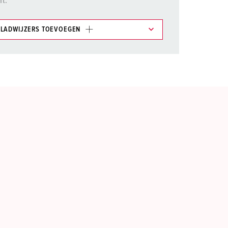
nt.
LADWIJZERS TOEVOEGEN
et gedeelte verlanglijstje/winkelmand in
n.
TOEVOEGEN
NIEUW LIJST MAKEN