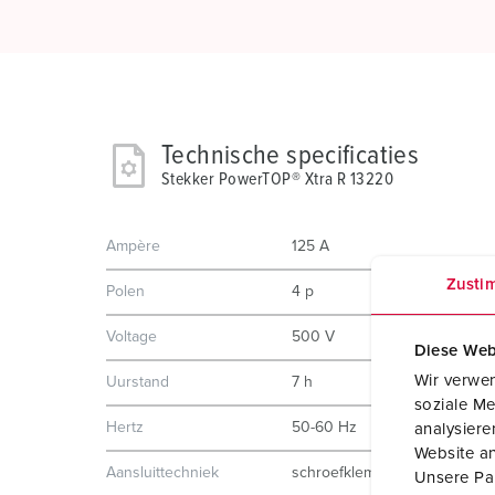
Technische specificaties
Stekker PowerTOP® Xtra R 13220
Ampère
125 A
Zusti
Polen
4 p
Voltage
500 V
Diese Web
Wir verwen
Uurstand
7 h
soziale Me
Hertz
50-60 Hz
analysier
Website an
Aansluittechniek
schroefklemmen
Unsere Par