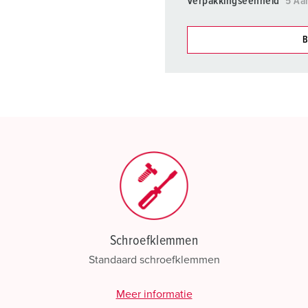
Verpakkingseenheid
5 Aa
B
Onze producten kunt u in h
verschillende lijsten behere
Mijn lijst
(0)
Schroefklemmen
Standaard schroefklemmen
Meer informatie