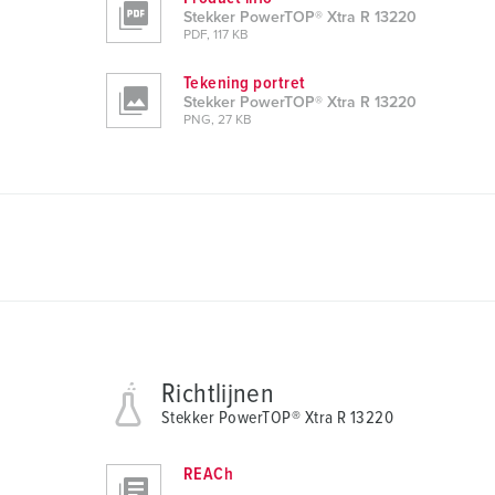
w
Stekker PowerTOP® Xtra R 13220
PDF, 117 KB
a
h
Tekening portret
l
Stekker PowerTOP® Xtra R 13220
PNG, 27 KB
Richtlijnen
Stekker PowerTOP® Xtra R 13220
REACh