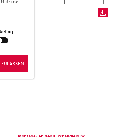
r Nutzung
keting
 ZULASSEN
Montage- en gebruikshandleiding