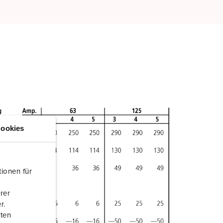
ookies
ionen für
rer
r.
aten