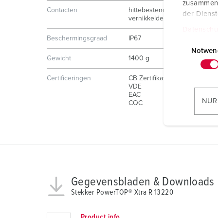
zusammen, 
Contacten
hittebestendig binnenwerk
der Diens
vernikkelde contacten
Datenschu
Beschermingsgraad
IP67
E
i
Notwen
Gewicht
1400 g
n
w
Certificeringen
CB Zertifikat
i
VDE
EAC
l
NUR
CQC
l
i
g
u
n
g
s
Gegevensbladen & Downloads
a
Stekker PowerTOP® Xtra R 13220
u
s
Product info