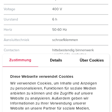
Voltage
400 V
Uurstand
6 h
Hertz
50-60 Hz
Aansluittechniek
schroefklemmen
Contacten
hittebestendig binnenwerk
vernikkelde contacten
Details
Über Cookies
Zustimmung
Beschermingsgraad
IP67
Gewicht
1520 g
Diese Webseite verwendet Cookies
Wir verwenden Cookies, um Inhalte und Anzeigen
Certificeringen
CB Zertifikat
zu personalisieren, Funktionen für soziale Medien
VDE
anbieten zu können und die Zugriffe auf unsere
EAC
CQC
Website zu analysieren. Außerdem geben wir
Informationen zu Ihrer Verwendung unserer
Website an unsere Partner für soziale Medien,