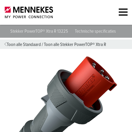
Stekker PowerTOP® Xtra R 13225
Technische specificaties
Gegev
Toon alle Standaard
/
Toon alle Stekker PowerTOP® Xtra R