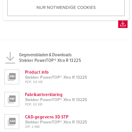
u
NUR NOTWENDIGE COOKIES
s
w
a
h
l
Gegevensbladen & Downloads
Stekker PowerTOP® Xtra R 13225
Product info
Stekker PowerTOP® Xtra R 13225
PDF, 112 KB
Fabrikantverklaring
Stekker PowerTOP® Xtra R 13225
PDF, 62 KB
CAD-gegevens 3D STP
Stekker PowerTOP® Xtra R 13225
ZIP, 2 MB