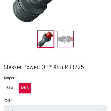
Stekker PowerTOP® Xtra R 13225
Ampère
63 A
125 A
Polen