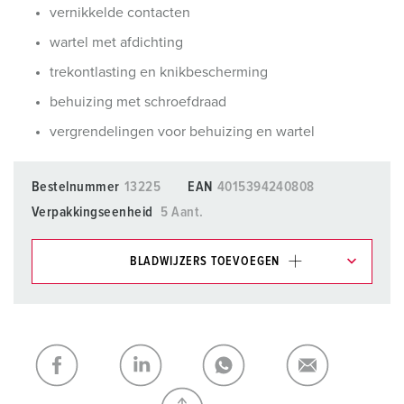
vernikkelde contacten
wartel met afdichting
trekontlasting en knikbescherming
behuizing met schroefdraad
vergrendelingen voor behuizing en wartel
Bestelnummer
13225
EAN
4015394240808
Verpakkingseenheid
5 Aant.
BLADWIJZERS TOEVOEGEN
Onze producten kunt u in het gedeelte
verlanglijstje/winkelmand in verschillende lijsten beheren.
Mijn lijst
(0)
TOEVOEGEN
NIEUW LIJST MAKEN