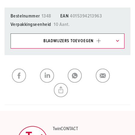
Bestelnummer
1348
EAN
4015394213963
Verpakkingseenheid
10 Aant.
BLADWIJZERS TOEVOEGEN
Onze producten kunt u in het gedeelte
verlanglijstje/winkelmand in verschillende lijsten beheren.
Mijn lijst
(0)
TOEVOEGEN
NIEUW LIJST MAKEN
TwinCONTACT