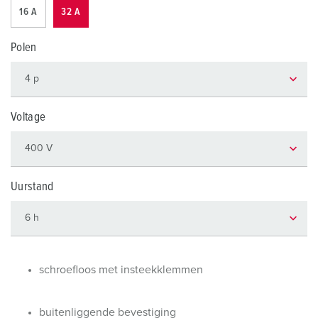
16 A
32 A
Polen
Voltage
Uurstand
schroefloos met insteekklemmen
buitenliggende bevestiging