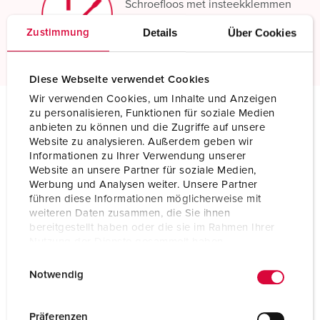
Schroefloos met insteekklemmen
Details
Über Cookies
Zustimmung
Meer informatie
Diese Webseite verwendet Cookies
Wir verwenden Cookies, um Inhalte und Anzeigen
zu personalisieren, Funktionen für soziale Medien
anbieten zu können und die Zugriffe auf unsere
Technische specificaties
Website zu analysieren. Außerdem geben wir
Wandcontactdoos met TwinCONTACT 1348
Informationen zu Ihrer Verwendung unserer
Website an unsere Partner für soziale Medien,
Ampère
32 A
Werbung und Analysen weiter. Unsere Partner
führen diese Informationen möglicherweise mit
Polen
4 p
weiteren Daten zusammen, die Sie ihnen
bereitgestellt haben oder die sie im Rahmen Ihrer
Voltage
400 V
Nutzung der Dienste gesammelt haben.
E
Datenschutzerklärung
Impressum
Uurstand
6 h
Notwendig
i
Hertz
50-60 Hz
n
w
Präferenzen