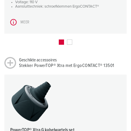
Voltage: 110 V
Aansluittechniek: schroefklemmen ErgoCONTACT®
MEER
Geschikte accessoires
Stekker PowerTOP® Xtra met ErgoCONTACT® 13501
PowerTOP® Xtra G kabelwartels set