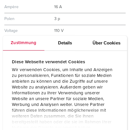
Ampère
16 A
Polen
3 p
Voltage
110 V
Details
Über Cookies
Uurstand
4 h
Zustimmung
Hertz
50-60 Hz
Diese Webseite verwendet Cookies
Aansluittechniek
schroefklemmen ErgoCONTACT®
Wir verwenden Cookies, um Inhalte und Anzeigen
zu personalisieren, Funktionen für soziale Medien
Contacten
standaard
anbieten zu können und die Zugriffe auf unsere
Website zu analysieren. Außerdem geben wir
Beschermingsgraad
IP54
Informationen zu Ihrer Verwendung unserer
Website an unsere Partner für soziale Medien,
Gewicht
170 g
Werbung und Analysen weiter. Unsere Partner
führen diese Informationen möglicherweise mit
Certificeringen
CB Zertifikat
weiteren Daten zusammen, die Sie ihnen
VDE
bereitgestellt haben oder die sie im Rahmen Ihrer
EAC
Nutzung der Dienste gesammelt haben.