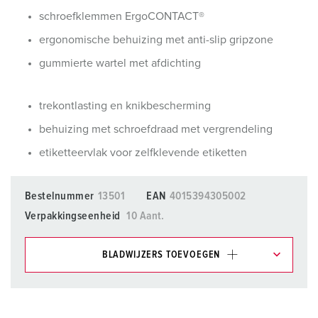
schroefklemmen ErgoCONTACT®
ergonomische behuizing met anti-slip gripzone
gummierte wartel met afdichting
trekontlasting en knikbescherming
behuizing met schroefdraad met vergrendeling
etiketteervlak voor zelfklevende etiketten
Bestelnummer
13501
EAN
4015394305002
Verpakkingseenheid
10 Aant.
BLADWIJZERS TOEVOEGEN
Onze producten kunt u in het gedeelte
verlanglijstje/winkelmand in verschillende lijsten beheren.