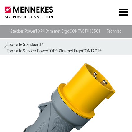
Stekker PowerTOP® Xtra met ErgoCONTACT® 13501
Technische spe
Toon alle Standaard
/
Toon alle Stekker PowerTOP® Xtra met ErgoCONTACT®