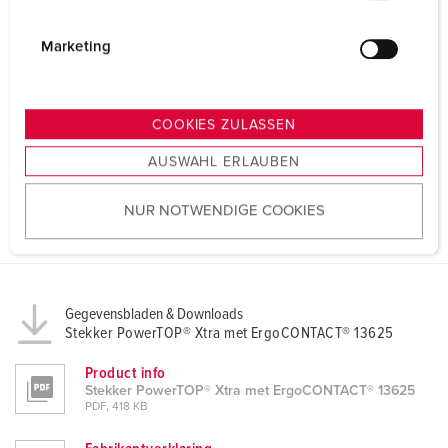
i
g
Marketing
u
n
g
COOKIES ZULASSEN
s
AUSWAHL ERLAUBEN
a
u
NUR NOTWENDIGE COOKIES
s
w
a
h
l
Gegevensbladen & Downloads
Stekker PowerTOP® Xtra met ErgoCONTACT® 13625
Product info
Stekker PowerTOP® Xtra met ErgoCONTACT® 13625
PDF, 418 KB