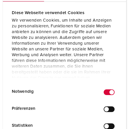
Gewicht
360 g
Diese Webseite verwendet Cookies
Certificeringen
VDE
Wir verwenden Cookies, um Inhalte und Anzeigen
CQC
zu personalisieren, Funktionen für soziale Medien
anbieten zu können und die Zugriffe auf unsere
Website zu analysieren. Außerdem geben wir
Informationen zu Ihrer Verwendung unserer
Website an unsere Partner für soziale Medien,
Werbung und Analysen weiter. Unsere Partner
führen diese Informationen möglicherweise mit
weiteren Daten zusammen, die Sie ihnen
bereitgestellt haben oder die sie im Rahmen Ihrer
Nutzung der Dienste gesammelt haben.
E
Datenschutzerklärung
Impressum
Notwendig
i
n
w
Präferenzen
i
l
Statistiken
l