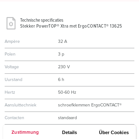
Technische specificaties
Stekker PowerTOP® Xtra met ErgoCONTACT® 13625
Ampère
32 A
Polen
3 p
Voltage
230 V
Uurstand
6 h
Hertz
50-60 Hz
Aansluittechniek
schroefklemmen ErgoCONTACT®
Contacten
standaard
Beschermingsgraad
IP67 / IP69
Details
Über Cookies
Zustimmung