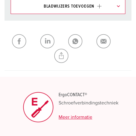
BLADWIJZERS TOEVOEGEN
Onze producten kunt u in het gedeelte
verlanglijstje/winkelmand in verschillende lijsten beheren.
Mijn lijst
(0)
TOEVOEGEN
NIEUW LIJST MAKEN
ErgoCONTACT®
Schroefverbindingstechniek
Meer informatie