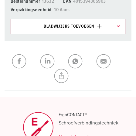
Bestelnummer
13632
EAN
4015394305903
Verpakkingseenheid
10 Aant.
BLADWIJZERS TOEVOEGEN
Onze producten kunt u in het gedeelte
verlanglijstje/winkelmand in verschillende lijsten beheren.
Mijn lijst
(0)
TOEVOEGEN
NIEUW LIJST MAKEN
ErgoCONTACT®
Schroefverbindingstechniek