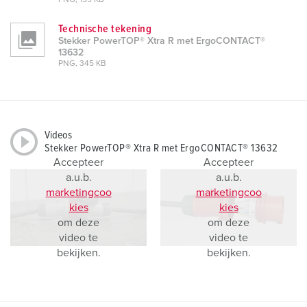
PNG, 159 KB
Technische tekening
Stekker PowerTOP® Xtra R met ErgoCONTACT®
13632
PNG, 345 KB
Videos
Stekker PowerTOP® Xtra R met ErgoCONTACT® 13632
Accepteer
Accepteer
a.u.b.
a.u.b.
marketingcoo
marketingcoo
kies
kies
om deze
om deze
video te
video te
bekijken.
bekijken.