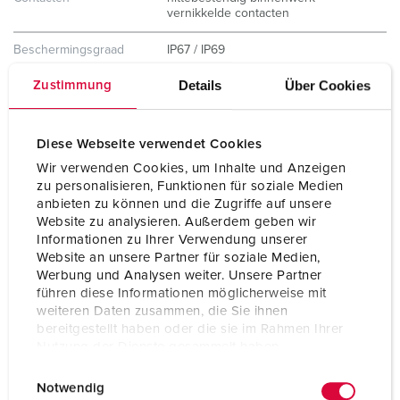
vernikkelde contacten
Beschermingsgraad
IP67 / IP69
Details
Über Cookies
Zustimmung
Gewicht
200 g
Certificeringen
CB Zertifikat
VDE
Diese Webseite verwendet Cookies
CQC
Wir verwenden Cookies, um Inhalte und Anzeigen
zu personalisieren, Funktionen für soziale Medien
anbieten zu können und die Zugriffe auf unsere
Website zu analysieren. Außerdem geben wir
Informationen zu Ihrer Verwendung unserer
Website an unsere Partner für soziale Medien,
Werbung und Analysen weiter. Unsere Partner
führen diese Informationen möglicherweise mit
weiteren Daten zusammen, die Sie ihnen
bereitgestellt haben oder die sie im Rahmen Ihrer
Nutzung der Dienste gesammelt haben.
E
Datenschutzerklärung
Impressum
Notwendig
i