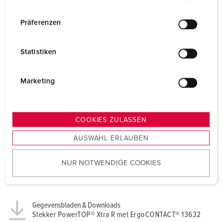
n
w
Präferenzen
i
l
Statistiken
l
i
g
Marketing
u
n
g
COOKIES ZULASSEN
s
AUSWAHL ERLAUBEN
a
u
NUR NOTWENDIGE COOKIES
s
w
a
h
Gegevensbladen & Downloads
l
Stekker PowerTOP® Xtra R met ErgoCONTACT® 13632