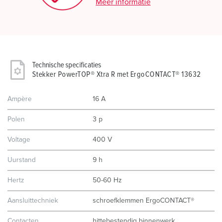
Meer informatie
Technische specificaties
Stekker PowerTOP® Xtra R met ErgoCONTACT® 13632
Ampère
16 A
Polen
3 p
Voltage
400 V
Uurstand
9 h
Hertz
50-60 Hz
Aansluittechniek
schroefklemmen ErgoCONTACT®
Contacten
hittebestendig binnenwerk