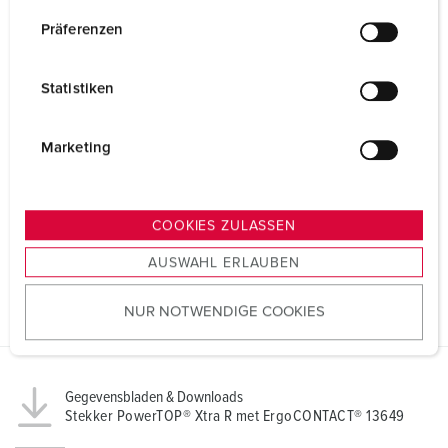
n
w
Präferenzen
i
l
Statistiken
l
i
g
Marketing
u
n
g
COOKIES ZULASSEN
s
AUSWAHL ERLAUBEN
a
u
NUR NOTWENDIGE COOKIES
s
w
a
h
Gegevensbladen & Downloads
l
Stekker PowerTOP® Xtra R met ErgoCONTACT® 13649