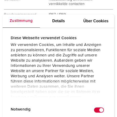
vernikkelde contacten
Beschermingsgraad
IP67 / IP69
Details
Über Cookies
Zustimmung
Gewicht
360 g
Certificeringen
VDE
Diese Webseite verwendet Cookies
CQC
Wir verwenden Cookies, um Inhalte und Anzeigen
zu personalisieren, Funktionen für soziale Medien
anbieten zu können und die Zugriffe auf unsere
Website zu analysieren. Außerdem geben wir
Informationen zu Ihrer Verwendung unserer
Website an unsere Partner für soziale Medien,
Werbung und Analysen weiter. Unsere Partner
führen diese Informationen möglicherweise mit
weiteren Daten zusammen, die Sie ihnen
bereitgestellt haben oder die sie im Rahmen Ihrer
Nutzung der Dienste gesammelt haben.
E
Datenschutzerklärung
Impressum
Notwendig
i