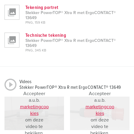
Tekening portret
Stekker PowerTOP® Xtra R met ErgoCONTACT®
13649
PNG, 159 KB
Technische tekening
Stekker PowerTOP® Xtra R met ErgoCONTACT®
13649
PNG, 345 KB
Videos
Stekker PowerTOP® Xtra R met ErgoCONTACT® 13649
Accepteer
Accepteer
a.u.b.
a.u.b.
marketingcoo
marketingcoo
kies
kies
om deze
om deze
video te
video te
bekijken.
bekijken.