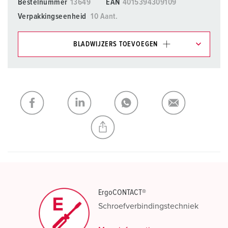
Bestelnummer
13649
EAN
4015394309109
Verpakkingseenheid
10 Aant.
BLADWIJZERS TOEVOEGEN
Onze producten kunt u in het gedeelte
verlanglijstje/winkelmand in verschillende lijsten beheren.
Mijn lijst
(0)
TOEVOEGEN
NIEUW LIJST MAKEN
ErgoCONTACT®
Schroefverbindingstechniek