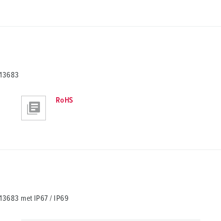
 13683
RoHS
3683 met IP67 / IP69