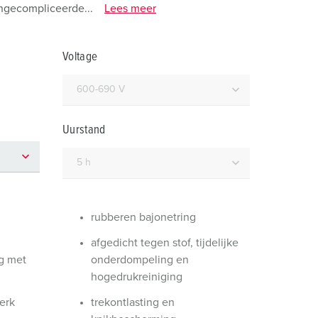
randweer en rampenhulpverlening
ongecompliceerde...
Lees meer
oor containers
Voltage
ucten
ampings
M volgens de norm voor defensiematerieel
Uurstand
venementtechniek
rubberen bajonetring
afgedicht tegen stof, tijdelijke
g met
onderdompeling en
hogedrukreiniging
erk
trekontlasting en