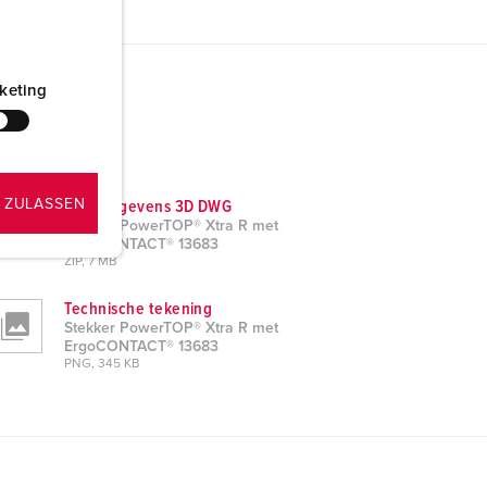
keting
 ZULASSEN
CAD-gegevens 3D DWG
Stekker PowerTOP® Xtra R met
ErgoCONTACT® 13683
ZIP, 7 MB
Technische tekening
Stekker PowerTOP® Xtra R met
ErgoCONTACT® 13683
PNG, 345 KB