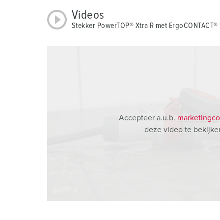
a
Videos
h
Stekker PowerTOP® Xtra R met ErgoCONTACT®
l
Accepteer a.u.b.
marketingco
deze video te bekijke