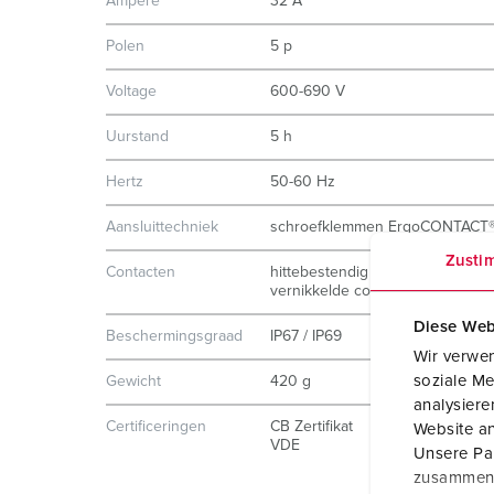
Ampère
32 A
Polen
5 p
Voltage
600-690 V
Uurstand
5 h
Hertz
50-60 Hz
Aansluittechniek
schroefklemmen ErgoCONTACT
Zusti
Contacten
hittebestendig binnenwerk
vernikkelde contacten
Diese Web
Beschermingsgraad
IP67 / IP69
Wir verwen
soziale Me
Gewicht
420 g
analysier
Certificeringen
CB Zertifikat
Website an
VDE
Unsere Par
zusammen, 