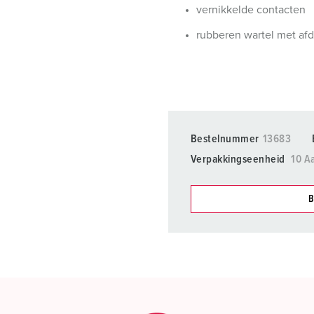
vernikkelde contacten
rubberen wartel met afd
Bestelnummer
13683
Verpakkingseenheid
10 A
B
Onze producten kunt u in h
verschillende lijsten behere
Mijn lijst
(0)