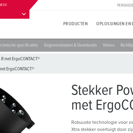
NESS!
PERSGEDE
PRODUCTEN
OPLOSSINGEN EN 
echnische specificaties
Gegevensbladen & Downloads
Videos
Richtli
Productspecifiek
Innovatieve oplossingen
Contactpersoon
Over MENNEKES productoplossingen
Persgedeelte
T
T
B
ra R met ErgoCONTACT®
A
R met ErgoCONTACT®
Contactdozen
Referenties
Contact ter plaatse
Vragen en antwoorden
Contactpersoon en informatie
L
B
Stekkers
Internationale contacten
Materialen
W
Stekker Po
Carrière
Koppelingen
Aansluittechnieken
A
met ErgoC
Werken bij MENNEKES
Verlengsnoer
Contacthultechnologie
L
Robuuste technologie voor 
Contactdooscombinaties
Begrippen
D
Xtra stekker overtuigt door 