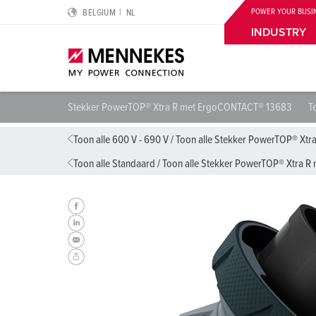
POWER YOUR BUSI
BELGIUM
NL
INDUSTRY
Stekker PowerTOP® Xtra R met ErgoCONTACT® 13683
T
Highlights
Oplossingen voor speciale toepassingen
Planning & inkoop
Voor de elektrische professional
Over ons
Toon alle 600 V - 690 V
/
Toon alle Stekker PowerTOP® Xt
Toon alle Standaard
/
Toon alle Stekker PowerTOP® Xtra 
Cepex‑contactdozen
Datacenters
Catalogi & brochures
Aardleidingcontact, uurinstelling en stekkerkleuren
Wij zijn MENNEKES
SCHUKO® IP54 en IP68
Logistieke centra
CMRT & EMRT
IP-beschermingsgraden
MENNEKES Automotive
Wandcontactdoos DUOi
Levensmiddelenindustrie
REACh
Normen voor contactmateriaal
Duurzaamheid
PowerTOP® Xtra
Windturbines
RoHS
Internationale standaarden
Compliance
Contactmateriaal met beschermende doorvoertule
Automobielproductie
SCHUKO®
Kwaliteit en verantwoordelijkheid