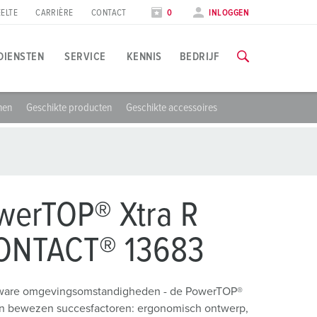
ELTE
CARRIÈRE
CONTACT
0
INLOGGEN
DIENSTEN
SERVICE
KENNIS
BEDRIJF
jnen
Geschikte producten
Geschikte accessoires
oepassingsspecifiek
rainingen & scholingen
eurzen & data
lle informatie over onze trainingen en fabrieksbezoeken vind
evensmiddelenindustrie
eursdata
indenergie
NAAR DE TRAININGEN
werTOP® Xtra R
utomobielindustrie
ONTACT® 13683
ogistieke centra
zware omgevingsomstandigheden - de PowerTOP®
atacenters
zijn bewezen succesfactoren: ergonomisch ontwerp,