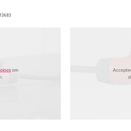
 13683
okies
om
Acceptee
n.
d