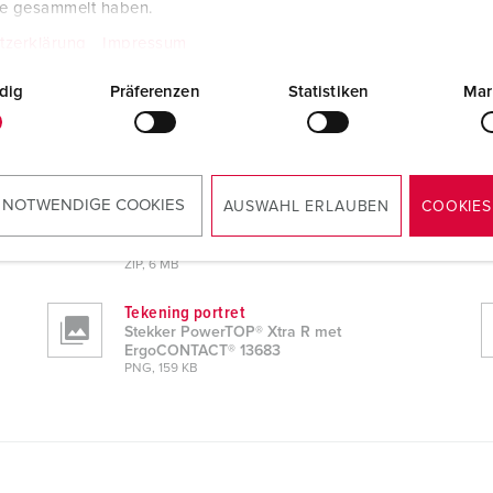
te gesammelt haben.
tzerklärung
Impressum
dig
Präferenzen
Statistiken
Mar
 13683
 NOTWENDIGE COOKIES
AUSWAHL ERLAUBEN
COOKIES
CAD-gegevens 3D STP
Stekker PowerTOP® Xtra R met
ErgoCONTACT® 13683
ZIP, 6 MB
Tekening portret
Stekker PowerTOP® Xtra R met
ErgoCONTACT® 13683
PNG, 159 KB