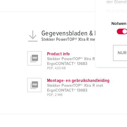
der Diens
Datenschu
E
i
Notwen
n
Gegevensbladen & Downloads
w
Stekker PowerTOP® Xtra R met ErgoCONTACT®
i
l
NUR
Product info
l
Stekker PowerTOP® Xtra R met
ErgoCONTACT® 13683
i
PDF, 420 KB
g
u
Montage- en gebruikshandleiding
n
Stekker PowerTOP® Xtra R met
ErgoCONTACT® 13683
g
PDF, 2 MB
s
a
u
s
w