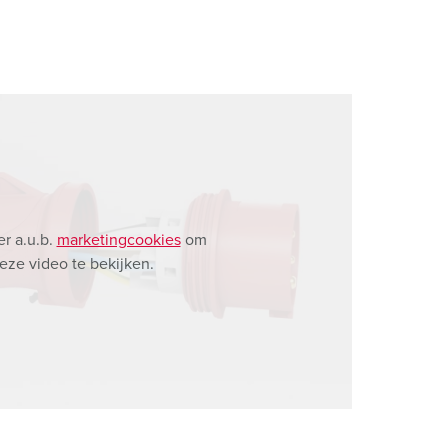
r a.u.b.
marketingcookies
om
eze video te bekijken.