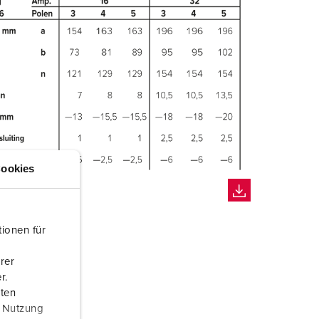
ookies
ionen für
rer
r.
aten
r Nutzung