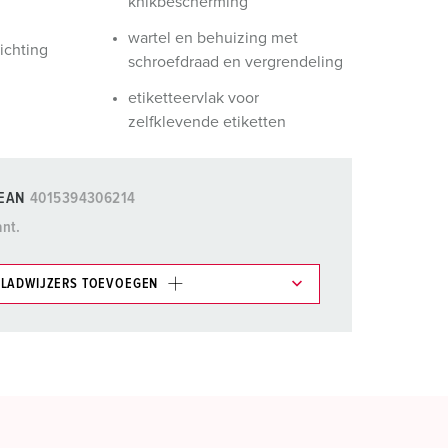
knikbescherming
wartel en behuizing met
ichting
schroefdraad en vergrendeling
etiketteervlak voor
zelfklevende etiketten
EAN
4015394306214
ant.
LADWIJZERS TOEVOEGEN
et gedeelte verlanglijstje/winkelmand in
n.
TOEVOEGEN
NIEUW LIJST MAKEN