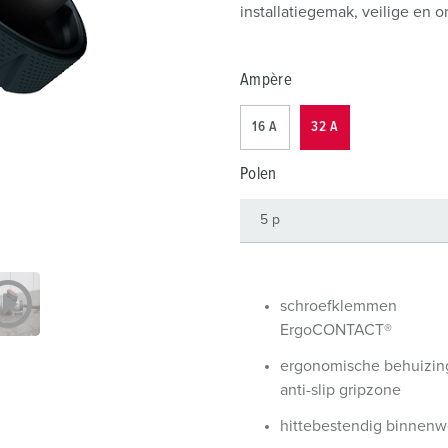
SCHUKO® en contactmateriaal met beschermingscontact
B
installatiegemak, veilige en 
Data-/netwerktechniek
V
Ampère
Producten met uitgebreide uitvoeringen en aanvullende prod
C
16 A
32 A
Overige producten en toebehoren
T
Polen
E
schroefklemmen
ErgoCONTACT®
ergonomische behuizin
anti-slip gripzone
hittebestendig binnenw