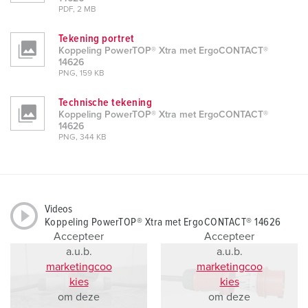
PDF, 2 MB
Tekening portret
Koppeling PowerTOP® Xtra met ErgoCONTACT®
14626
PNG, 159 KB
Technische tekening
Koppeling PowerTOP® Xtra met ErgoCONTACT®
14626
PNG, 344 KB
Videos
Koppeling PowerTOP® Xtra met ErgoCONTACT® 14626
Accepteer
Accepteer
a.u.b.
a.u.b.
marketingcoo
marketingcoo
kies
kies
om deze
om deze