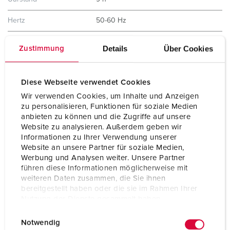
Hertz
50-60 Hz
Aansluittechniek
schroefklemmen ErgoCONTACT®
Details
Über Cookies
Zustimmung
Contacten
standaard
X-CONTACT®
Diese Webseite verwendet Cookies
Beschermingsgraad
IP67 / IP69
Wir verwenden Cookies, um Inhalte und Anzeigen
zu personalisieren, Funktionen für soziale Medien
Gewicht
460 g
anbieten zu können und die Zugriffe auf unsere
Website zu analysieren. Außerdem geben wir
Certificeringen
VDE
Informationen zu Ihrer Verwendung unserer
CQC
Website an unsere Partner für soziale Medien,
Werbung und Analysen weiter. Unsere Partner
führen diese Informationen möglicherweise mit
weiteren Daten zusammen, die Sie ihnen
bereitgestellt haben oder die sie im Rahmen Ihrer
Nutzung der Dienste gesammelt haben.
E
Datenschutzerklärung
Impressum
Notwendig
i