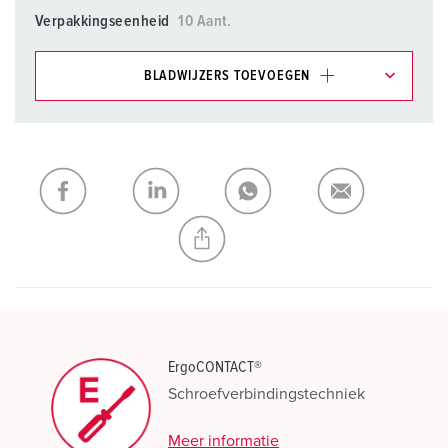
Verpakkingseenheid
10 Aant.
BLADWIJZERS TOEVOEGEN
Onze producten kunt u in het gedeelte
verlanglijstje/winkelmand in verschillende lijsten beheren.
Mijn lijst
(0)
TOEVOEGEN
NIEUW LIJST MAKEN
ErgoCONTACT®
Schroefverbindingstechniek
Meer informatie