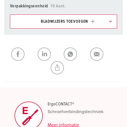
Verpakkingseenheid
10 Aant.
BLADWIJZERS TOEVOEGEN
Onze producten kunt u in het gedeelte
verlanglijstje/winkelmand in verschillende lijsten beheren.
Mijn lijst
(0)
TOEVOEGEN
NIEUW LIJST MAKEN
ErgoCONTACT®
Schroefverbindingstechniek
Meer informatie