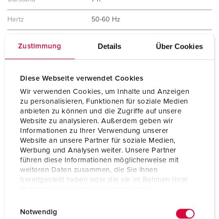
Hertz
50-60 Hz
Aansluittechniek
schroefklemmen ErgoCONTACT®
Details
Über Cookies
Zustimmung
Contacten
standaard
X-CONTACT®
Diese Webseite verwendet Cookies
Beschermingsgraad
IP67 / IP69
Wir verwenden Cookies, um Inhalte und Anzeigen
zu personalisieren, Funktionen für soziale Medien
Gewicht
460 g
anbieten zu können und die Zugriffe auf unsere
Website zu analysieren. Außerdem geben wir
Certificeringen
VDE
Informationen zu Ihrer Verwendung unserer
CQC
Website an unsere Partner für soziale Medien,
Werbung und Analysen weiter. Unsere Partner
führen diese Informationen möglicherweise mit
weiteren Daten zusammen, die Sie ihnen
bereitgestellt haben oder die sie im Rahmen Ihrer
Nutzung der Dienste gesammelt haben.
E
Datenschutzerklärung
Impressum
Notwendig
i