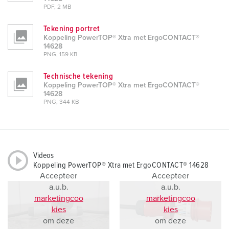
PDF, 2 MB
Tekening portret
Koppeling PowerTOP® Xtra met ErgoCONTACT®
14628
PNG, 159 KB
Technische tekening
Koppeling PowerTOP® Xtra met ErgoCONTACT®
14628
PNG, 344 KB
Videos
Koppeling PowerTOP® Xtra met ErgoCONTACT® 14628
Accepteer
Accepteer
a.u.b.
a.u.b.
marketingcoo
marketingcoo
kies
kies
om deze
om deze