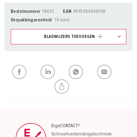
Bestelnummer
14631
EAN
4015394306108
Verpakkingseenheid
10 Aant.
BLADWIJZERS TOEVOEGEN
Onze producten kunt u in het gedeelte
verlanglijstje/winkelmand in verschillende lijsten beheren.
Mijn lijst
(0)
TOEVOEGEN
NIEUW LIJST MAKEN
ErgoCONTACT®
Schroefverbindingstechniek