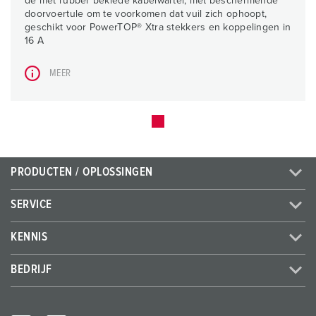
de met rubber beklede kabelwartel, met beschermende
doorvoertule om te voorkomen dat vuil zich ophoopt,
geschikt voor PowerTOP® Xtra stekkers en koppelingen in
16 A
MEER
PRODUCTEN / OPLOSSINGEN
SERVICE
KENNIS
BEDRIJF