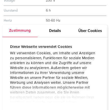
Voltage
230 V
Uurstand
6 h
Hertz
50-60 Hz
Details
Über Cookies
Zustimmung
Aansluittechniek
schroefklemmen ErgoCONTACT®
Contacten
vernikkelde contacten
hittebestendig binnenwerk
Diese Webseite verwendet Cookies
X-CONTACT®
Wir verwenden Cookies, um Inhalte und Anzeigen
zu personalisieren, Funktionen für soziale Medien
Beschermingsgraad
IP67 / IP69
anbieten zu können und die Zugriffe auf unsere
Website zu analysieren. Außerdem geben wir
Gewicht
240 g
Informationen zu Ihrer Verwendung unserer
Website an unsere Partner für soziale Medien,
Certificeringen
CB Zertifikat
Werbung und Analysen weiter. Unsere Partner
VDE
führen diese Informationen möglicherweise mit
CQC
weiteren Daten zusammen, die Sie ihnen
bereitgestellt haben oder die sie im Rahmen Ihrer
Nutzung der Dienste gesammelt haben.
E
Datenschutzerklärung
Impressum