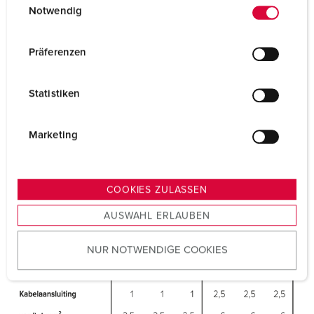
Notwendig
i
n
w
Präferenzen
i
l
Statistiken
l
i
g
Marketing
u
n
g
COOKIES ZULASSEN
s
AUSWAHL ERLAUBEN
a
u
NUR NOTWENDIGE COOKIES
s
w
a
h