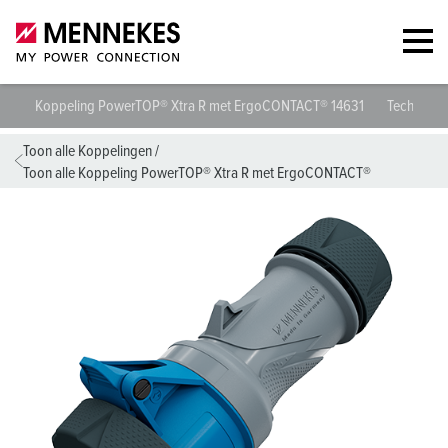
Koppeling PowerTOP® Xtra R met ErgoCONTACT® 14631
Technische
Toon alle Koppelingen
/
Toon alle Koppeling PowerTOP® Xtra R met ErgoCONTACT®