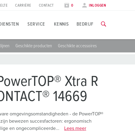
ELTE
CARRIÈRE
CONTACT
0
INLOGGEN
DIENSTEN
SERVICE
KENNIS
BEDRIJF
lijnen
Geschikte producten
Geschikte accessoires
oepassingsspecifiek
rainingen & scholingen
eurzen & data
lle informatie over onze trainingen en fabrieksbezoeken vind
evensmiddelenindustrie
eursdata
PowerTOP® Xtra R
indenergie
NAAR DE TRAININGEN
ONTACT® 14669
utomobielindustrie
ogistieke centra
zware omgevingsomstandigheden - de PowerTOP®
r zijn bewezen succesfactoren: ergonomisch
atacenters
ilige en ongecompliceerde...
Lees meer