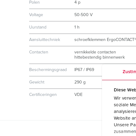
Polen
4 p
Voltage
50-500 V
Uurstand
1 h
Aansluittechniek
schroefklemmen ErgoCONTACT
Contacten
vernikkelde contacten
hittebestendig binnenwerk
Beschermingsgraad
IP67 / IP69
Zusti
Gewicht
290 g
Diese Web
Certificeringen
VDE
Wir verwen
soziale Me
analysier
Website an
Unsere Par
zusammen, 