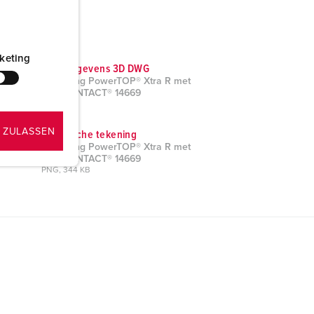
keting
CAD-gegevens 3D DWG
Koppeling PowerTOP® Xtra R met
ErgoCONTACT® 14669
ZIP, 3 MB
 ZULASSEN
Technische tekening
Koppeling PowerTOP® Xtra R met
ErgoCONTACT® 14669
PNG, 344 KB