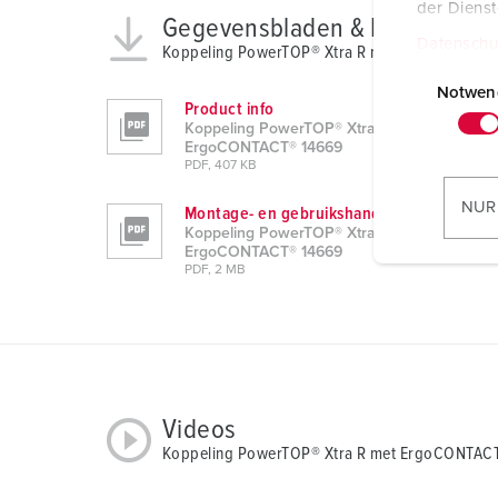
der Diens
Gegevensbladen & Downloads
Datenschu
Koppeling PowerTOP® Xtra R met ErgoCONTAC
E
i
Notwen
Product info
n
Koppeling PowerTOP® Xtra R met
w
ErgoCONTACT® 14669
PDF, 407 KB
i
l
NUR
Montage- en gebruikshandleiding
l
Koppeling PowerTOP® Xtra R met
i
ErgoCONTACT® 14669
PDF, 2 MB
g
u
n
g
s
a
Videos
u
Koppeling PowerTOP® Xtra R met ErgoCONTAC
s
w