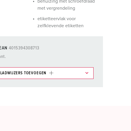
behuizing met schroefdraad
met vergrendeling
etiketteervlak voor
zelfklevende etiketten
EAN
4015394308713
ant.
LADWIJZERS TOEVOEGEN
et gedeelte verlanglijstje/winkelmand in
n.
TOEVOEGEN
NIEUW LIJST MAKEN