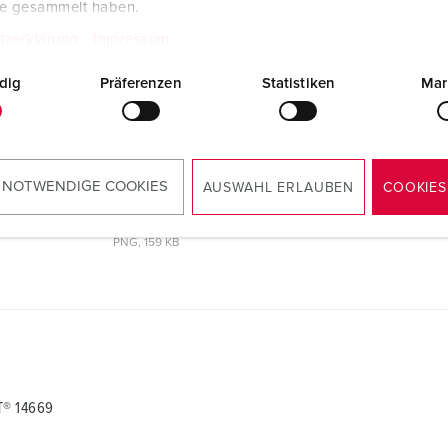
te gesammelt haben.
tzerklärung
Impressum
T® 14669
dig
Präferenzen
Statistiken
Mar
CAD-gegevens 3D STP
Koppeling PowerTOP® Xtra R met
ErgoCONTACT® 14669
ZIP, 3 MB
 NOTWENDIGE COOKIES
AUSWAHL ERLAUBEN
COOKIES
Tekening portret
Koppeling PowerTOP® Xtra R met
ErgoCONTACT® 14669
PNG, 159 KB
T® 14669