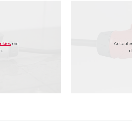
okies
om
Acceptee
n.
d