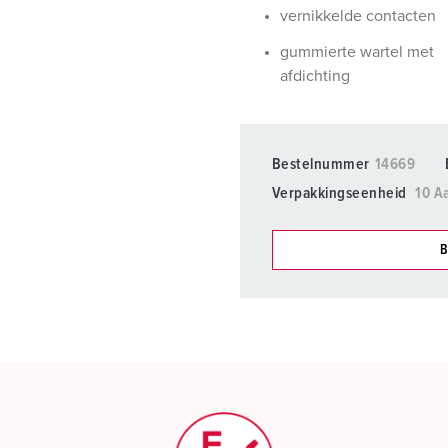
vernikkelde contacten
gummierte wartel met
afdichting
Bestelnummer
14669
Verpakkingseenheid
10 A
B
Onze producten kunt u in h
verschillende lijsten behere
Mijn lijst
(0)