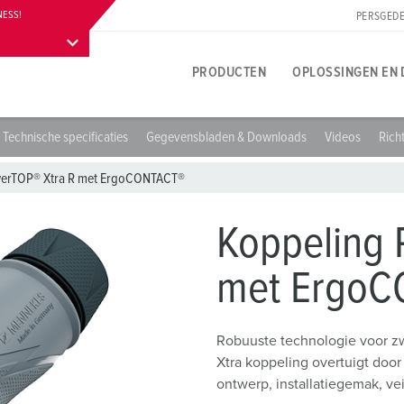
NESS!
PERSGEDE
PRODUCTEN
OPLOSSINGEN EN 
Technische specificaties
Gegevensbladen & Downloads
Videos
Richt
Productspecifiek
Innovatieve oplossingen
Contactpersoon
Over MENNEKES productoplossingen
Persgedeelte
T
T
B
owerTOP® Xtra R met ErgoCONTACT®
A
Contactdozen
Referenties
Contact ter plaatse
Vragen en antwoorden
Contactpersoon en informatie
L
B
Koppeling 
Stekkers
Internationale contacten
Materialen
W
met ErgoC
Carrière
Koppelingen
Aansluittechnieken
A
Werken bij MENNEKES
Verlengsnoer
Contacthultechnologie
L
Robuuste technologie voor 
Xtra koppeling overtuigt doo
Contactdooscombinaties
Begrippen
D
ontwerp, installatiegemak, ve