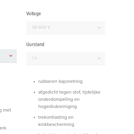
randweer en rampenhulpverlening
Voltage
oor containers
ucten
ampings
M volgens de norm voor defensiematerieel
Uurstand
venementtechniek
rubberen bajonetring
afgedicht tegen stof, tijdelijke
onderdompeling en
hogedrukreiniging
g met
trekontlasting en
knikbescherming
erk