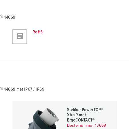
T® 14669
RoHS
 14669 met IP67 / IP69
Stekker PowerTOP®
Xtra R met
ErgoCONTACT®
Bestelnummer 13669