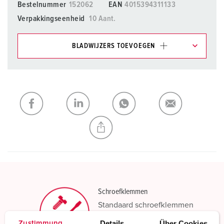
Bestelnummer
152062
EAN
4015394311133
Verpakkingseenheid
10 Aant.
BLADWIJZERS TOEVOEGEN
Onze producten kunt u in het gedeelte
verlanglijstje/winkelmand in verschillende lijsten beheren.
Mijn lijst
(0)
TOEVOEGEN
NIEUW LIJST MAKEN
Schroefklemmen
Standaard schroefklemmen
Details
Über Cookies
Zustimmung