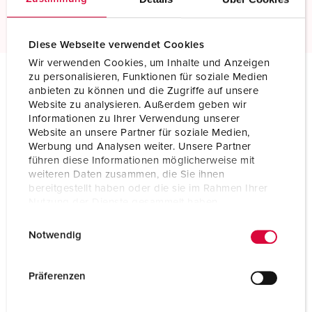
Meer informatie
Diese Webseite verwendet Cookies
Wir verwenden Cookies, um Inhalte und Anzeigen
zu personalisieren, Funktionen für soziale Medien
anbieten zu können und die Zugriffe auf unsere
Technische specificaties
Website zu analysieren. Außerdem geben wir
Stekker SCHUKO® 152062
Informationen zu Ihrer Verwendung unserer
Website an unsere Partner für soziale Medien,
Ampère
16 A
Werbung und Analysen weiter. Unsere Partner
führen diese Informationen möglicherweise mit
Polen
2 p+PE
weiteren Daten zusammen, die Sie ihnen
bereitgestellt haben oder die sie im Rahmen Ihrer
Voltage
230 V
Nutzung der Dienste gesammelt haben.
E
Datenschutzerklärung
Impressum
Aansluittechniek
schroefklemmen
Notwendig
i
n
Contacten
standaard
w
Präferenzen
Beschermingsgraad
IP54
i
l