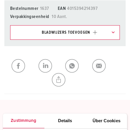
Bestelnummer
1637
EAN
4015394214397
Verpakkingseenheid
10 Aant.
BLADWIJZERS TOEVOEGEN
Onze producten kunt u in het gedeelte
verlanglijstje/winkelmand in verschillende lijsten beheren.
Mijn lijst
(0)
TOEVOEGEN
NIEUW LIJST MAKEN
TwinCONTACT
Details
Über Cookies
Zustimmung
Schroefloos met insteekklemmen