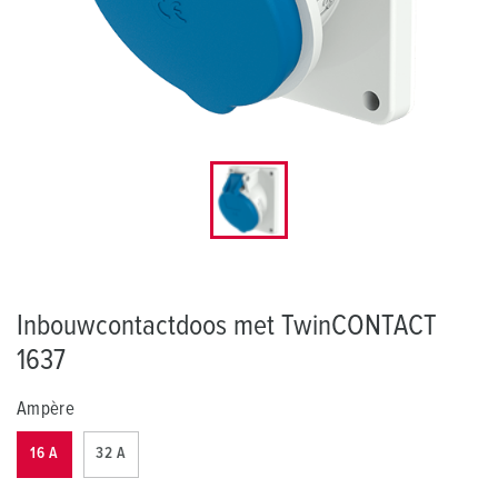
Inbouwcontactdoos met TwinCONTACT
1637
Ampère
16 A
32 A