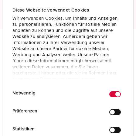
Meer informatie
Diese Webseite verwendet Cookies
Wir verwenden Cookies, um Inhalte und Anzeigen
zu personalisieren, Funktionen für soziale Medien
anbieten zu können und die Zugriffe auf unsere
Website zu analysieren. Außerdem geben wir
Informationen zu Ihrer Verwendung unserer
Technische specificaties
Website an unsere Partner für soziale Medien,
Inbouwcontactdoos met TwinCONTACT 1637
Werbung und Analysen weiter. Unsere Partner
führen diese Informationen möglicherweise mit
weiteren Daten zusammen, die Sie ihnen
Ampère
16 A
bereitgestellt haben oder die sie im Rahmen Ihrer
Nutzung der Dienste gesammelt haben.
Polen
4 p
E
Datenschutzerklärung
Impressum
Notwendig
Voltage
230 V
i
n
Uurstand
9 h
w
Präferenzen
i
Hertz
50-60 Hz
l
Statistiken
Aansluittechniek
zonder schroeven, TwinCONTACT
l