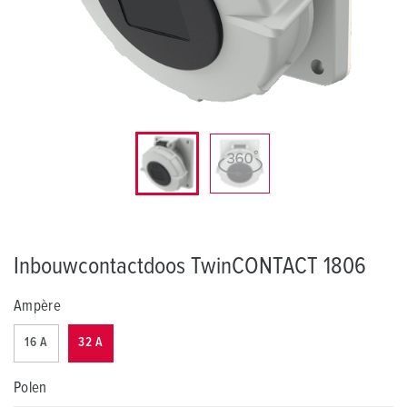
Inbouwcontactdoos TwinCONTACT 1806
Ampère
16 A
32 A
Polen