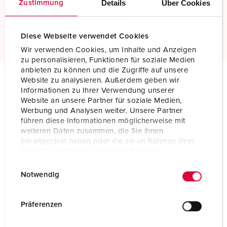
Details
Über Cookies
Schroefloos met insteekklemmen
Zustimmung
Meer informatie
Diese Webseite verwendet Cookies
Wir verwenden Cookies, um Inhalte und Anzeigen
zu personalisieren, Funktionen für soziale Medien
anbieten zu können und die Zugriffe auf unsere
Website zu analysieren. Außerdem geben wir
Informationen zu Ihrer Verwendung unserer
Technische specificaties
Website an unsere Partner für soziale Medien,
Inbouwcontactdoos TwinCONTACT 1806
Werbung und Analysen weiter. Unsere Partner
führen diese Informationen möglicherweise mit
Ampère
32 A
weiteren Daten zusammen, die Sie ihnen
bereitgestellt haben oder die sie im Rahmen Ihrer
Polen
4 p
Nutzung der Dienste gesammelt haben.
E
Datenschutzerklärung
Impressum
Voltage
500 V
Notwendig
i
Uurstand
7 h
n
w
Präferenzen
Hertz
50-60 Hz
i