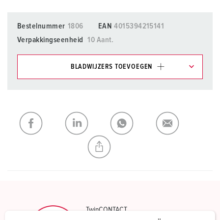
Bestelnummer
1806
EAN
4015394215141
Verpakkingseenheid
10 Aant.
BLADWIJZERS TOEVOEGEN
Onze producten kunt u in het gedeelte
verlanglijstje/winkelmand in verschillende lijsten beheren.
Mijn lijst
(0)
TOEVOEGEN
NIEUW LIJST MAKEN
TwinCONTACT