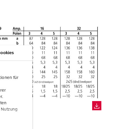
ookies
ionen für
rer
r.
aten
r Nutzung