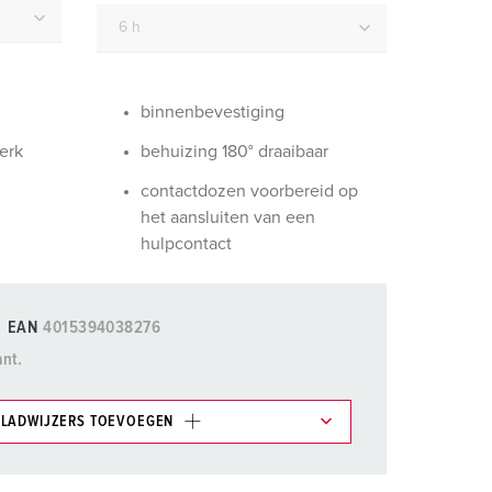
randweer en rampenhulpverlening
oor containers
ucten
ampings
binnenbevestiging
erk
behuizing 180° draaibaar
M volgens de norm voor defensiematerieel
contactdozen voorbereid op
venementtechniek
het aansluiten van een
hulpcontact
EAN
4015394038276
ant.
LADWIJZERS TOEVOEGEN
et gedeelte verlanglijstje/winkelmand in
n.