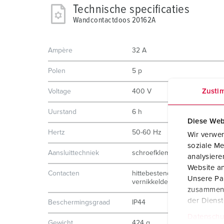
Technische specificaties
Wandcontactdoos 20162A
Ampère
32 A
Polen
5 p
Zusti
Voltage
400 V
Uurstand
6 h
Diese Web
Hertz
50-60 Hz
Wir verwen
soziale Me
Aansluittechniek
schroefklemmen
analysier
Website an
Contacten
hittebestendig binnenwerk
Unsere Par
vernikkelde contacten
zusammen, 
der Diens
Beschermingsgraad
IP44
Datenschu
Gewicht
424 g