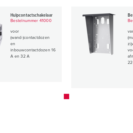
Hulpcontactschakelaar
Be
Bestelnummer 41000
Be
voor
va
(wand-)contactdozen
(m
en
zi
inbouwcontactdozen 16
vo
A en 32 A
af
22