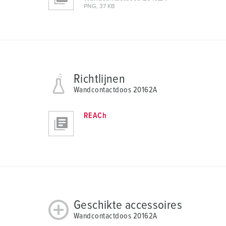
l
PNG, 37 KB
Richtlijnen
Wandcontactdoos 20162A
REACh
Geschikte accessoires
Wandcontactdoos 20162A