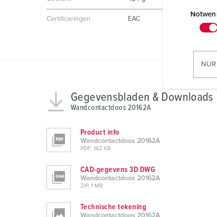
E
i
Notwen
Certificeringen
EAC
n
w
i
l
NUR
l
i
Gegevensbladen & Downloads
g
u
Wandcontactdoos 20162A
n
g
Product info
Wandcontactdoos 20162A
s
PDF, 162 KB
a
u
CAD-gegevens 3D DWG
s
Wandcontactdoos 20162A
ZIP, 1 MB
w
a
Technische tekening
h
Wandcontactdoos 20162A