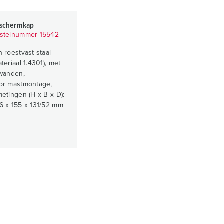
schermkap
stelnummer 15542
n roestvast staal
ateriaal 1.4301), met
jwanden,
or mastmontage,
metingen (H x B x D):
6 x 155 x 131/52 mm