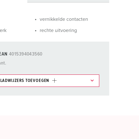
randweer en rampenhulpverlening
oor containers
vernikkelde contacten
ucten
ampings
erk
rechte uitvoering
M volgens de norm voor defensiematerieel
EAN
4015394043560
venementtechniek
ant.
LADWIJZERS TOEVOEGEN
et gedeelte verlanglijstje/winkelmand in
n.
TOEVOEGEN
NIEUW LIJST MAKEN