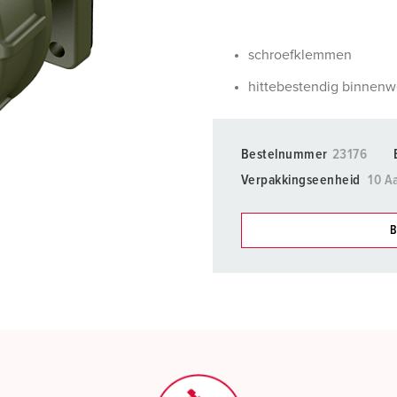
SCHUKO® en contactmateriaal met beschermingscontact
B
Data-/netwerktechniek
V
schroefklemmen
Producten met uitgebreide uitvoeringen en aanvullende prod
C
hittebestendig binnenw
Overige producten en toebehoren
T
Bestelnummer
23176
E
Verpakkingseenheid
10 A
B
Onze producten kunt u in h
verschillende lijsten behere
Mijn lijst
(0)