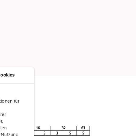
ookies
ionen für
rer
r.
aten
r Nutzung