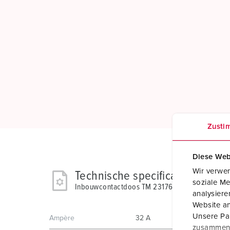
Zusti
Diese Web
Wir verwen
Technische specificaties
soziale Me
Inbouwcontactdoos TM 23176
analysier
Website an
Unsere Par
Ampère
32 A
zusammen, 