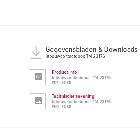
w
a
h
l
Gegevensbladen & Downloads
Inbouwcontactdoos TM 23176
Product info
Inbouwcontactdoos TM 23176
PDF, 198 KB
Technische tekening
Inbouwcontactdoos TM 23176
PNG, 38 KB