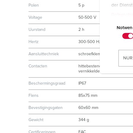
der Diens
Polen
5 p
Datenschu
Voltage
50-500 V
E
i
Notwen
Uurstand
2 h
n
w
Hertz
300-500 Hz
i
Aansluittechniek
schroefklemmen
l
NUR
l
Contacten
hittebestendig binnenwerk
i
vernikkelde contacten
g
Beschermingsgraad
IP67
u
n
Flens
85x75 mm
g
s
Bevestigingsgaten
60x60 mm
a
Gewicht
344 g
u
s
Certificeringen
EAC