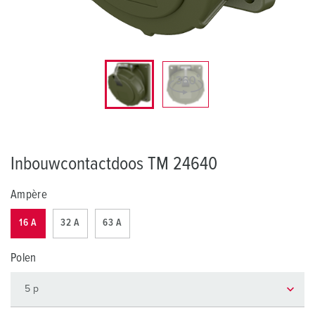
Inbouwcontactdoos TM 24640
Ampère
16 A
32 A
63 A
Polen