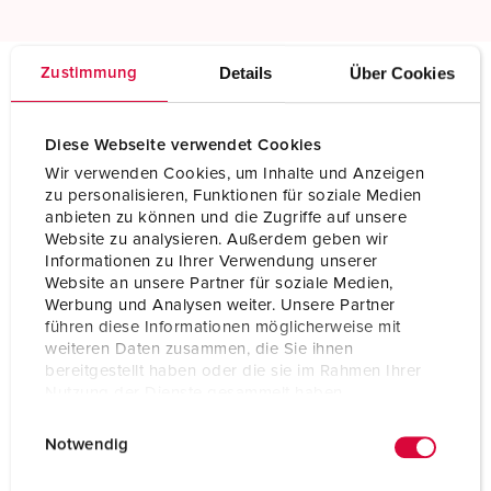
Details
Über Cookies
Zustimmung
Technische specificaties
Inbouwcontactdoos TM 24640
Diese Webseite verwendet Cookies
Wir verwenden Cookies, um Inhalte und Anzeigen
Ampère
16 A
zu personalisieren, Funktionen für soziale Medien
anbieten zu können und die Zugriffe auf unsere
Polen
5 p
Website zu analysieren. Außerdem geben wir
Informationen zu Ihrer Verwendung unserer
Voltage
400 V
Website an unsere Partner für soziale Medien,
Werbung und Analysen weiter. Unsere Partner
Uurstand
6 h
führen diese Informationen möglicherweise mit
weiteren Daten zusammen, die Sie ihnen
Hertz
50-60 Hz
bereitgestellt haben oder die sie im Rahmen Ihrer
Nutzung der Dienste gesammelt haben.
Aansluittechniek
schroefklemmen
E
Datenschutzerklärung
Impressum
Notwendig
i
Contacten
hittebestendig binnenwerk
vernikkelde contacten
n