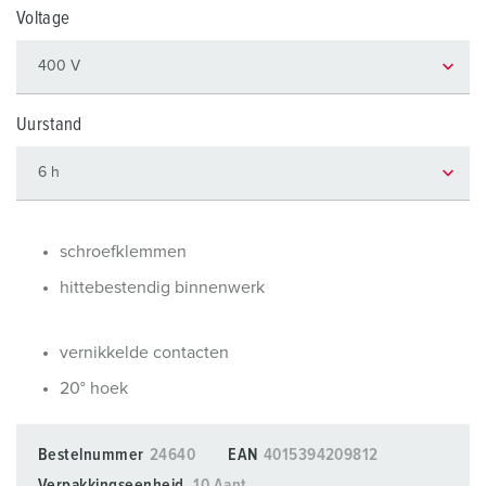
Voltage
Uurstand
schroefklemmen
hittebestendig binnenwerk
vernikkelde contacten
20° hoek
Bestelnummer
24640
EAN
4015394209812
Verpakkingseenheid
10 Aant.