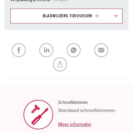
BLADWIJZERS TOEVOEGEN
Onze producten kunt u in het gedeelte
verlanglijstje/winkelmand in verschillende lijsten beheren.
Mijn lijst
(0)
TOEVOEGEN
NIEUW LIJST MAKEN
Schroefklemmen
Standaard schroefklemmen
Meer informatie