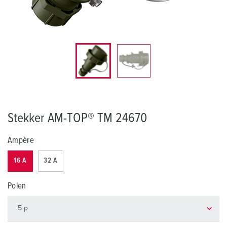
Stekker AM-TOP® TM 24670
Ampère
16 A
32 A
Polen