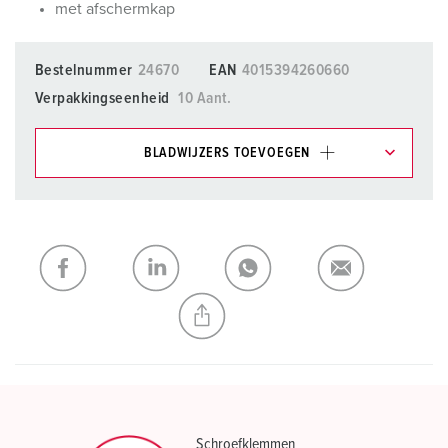
met afschermkap
Bestelnummer
24670
EAN
4015394260660
Verpakkingseenheid
10 Aant.
BLADWIJZERS TOEVOEGEN
Onze producten kunt u in het gedeelte
verlanglijstje/winkelmand in verschillende lijsten beheren.
Mijn lijst
(0)
TOEVOEGEN
NIEUW LIJST MAKEN
Schroefklemmen