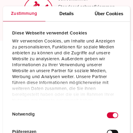
Standaard schroefklemmen
Details
Über Cookies
Zustimmung
Meer informatie
Diese Webseite verwendet Cookies
Wir verwenden Cookies, um Inhalte und Anzeigen
zu personalisieren, Funktionen für soziale Medien
anbieten zu können und die Zugriffe auf unsere
Technische specificaties
Website zu analysieren. Außerdem geben wir
Stekker AM-TOP® TM 24670
Informationen zu Ihrer Verwendung unserer
Website an unsere Partner für soziale Medien,
Werbung und Analysen weiter. Unsere Partner
Ampère
16 A
führen diese Informationen möglicherweise mit
weiteren Daten zusammen, die Sie ihnen
Polen
5 p
bereitgestellt haben oder die sie im Rahmen Ihrer
Nutzung der Dienste gesammelt haben.
Voltage
400 V
E
Datenschutzerklärung
Impressum
Notwendig
Uurstand
6 h
i
n
Hertz
50-60 Hz
w
Präferenzen