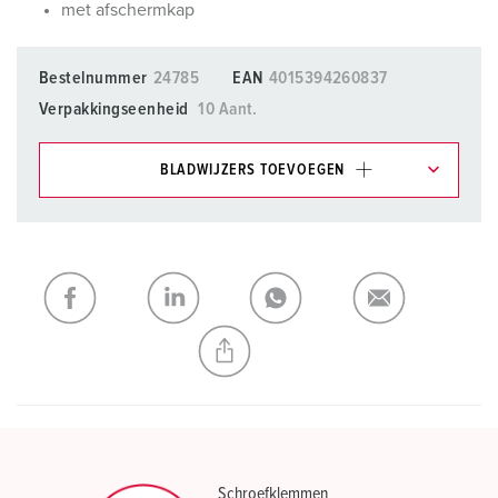
met afschermkap
Bestelnummer
24785
EAN
4015394260837
Verpakkingseenheid
10 Aant.
BLADWIJZERS TOEVOEGEN
Onze producten kunt u in het gedeelte
verlanglijstje/winkelmand in verschillende lijsten beheren.
Mijn lijst
(0)
TOEVOEGEN
NIEUW LIJST MAKEN
Schroefklemmen