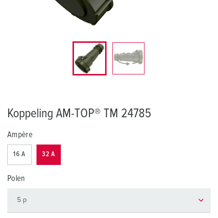
Koppeling AM-TOP® TM 24785
Ampère
16 A
32 A
Polen