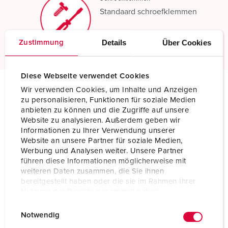
Standaard schroefklemmen
Meer informatie
Details
Über Cookies
Zustimmung
Diese Webseite verwendet Cookies
Wir verwenden Cookies, um Inhalte und Anzeigen
zu personalisieren, Funktionen für soziale Medien
Technische specificaties
Koppeling AM-TOP® TM 24785
anbieten zu können und die Zugriffe auf unsere
Website zu analysieren. Außerdem geben wir
Informationen zu Ihrer Verwendung unserer
Ampère
32 A
Website an unsere Partner für soziale Medien,
Werbung und Analysen weiter. Unsere Partner
Polen
5 p
führen diese Informationen möglicherweise mit
weiteren Daten zusammen, die Sie ihnen
Voltage
400 V
bereitgestellt haben oder die sie im Rahmen Ihrer
Nutzung der Dienste gesammelt haben.
Uurstand
6 h
E
Datenschutzerklärung
Impressum
Notwendig
i
Hertz
50-60 Hz