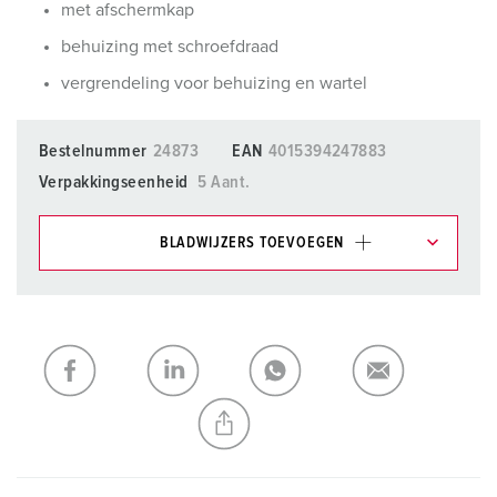
met afschermkap
behuizing met schroefdraad
vergrendeling voor behuizing en wartel
Bestelnummer
24873
EAN
4015394247883
Verpakkingseenheid
5 Aant.
BLADWIJZERS TOEVOEGEN
Onze producten kunt u in het gedeelte
verlanglijstje/winkelmand in verschillende lijsten beheren.
Mijn lijst
(0)
TOEVOEGEN
NIEUW LIJST MAKEN