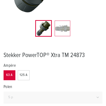
Stekker PowerTOP® Xtra TM 24873
Ampère
63 A
125 A
Polen