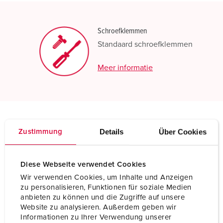
Schroefklemmen
Standaard schroefklemmen
Meer informatie
Technische specificaties
Details
Über Cookies
Zustimmung
Stekker PowerTOP® Xtra TM 24873
Diese Webseite verwendet Cookies
Ampère
63 A
Wir verwenden Cookies, um Inhalte und Anzeigen
Polen
5 p
zu personalisieren, Funktionen für soziale Medien
anbieten zu können und die Zugriffe auf unsere
Voltage
50-500 V
Website zu analysieren. Außerdem geben wir
Informationen zu Ihrer Verwendung unserer