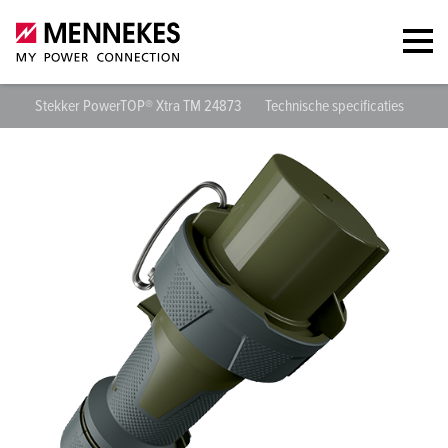
Stekker PowerTOP® Xtra TM 24873
Technische specificaties
Geg