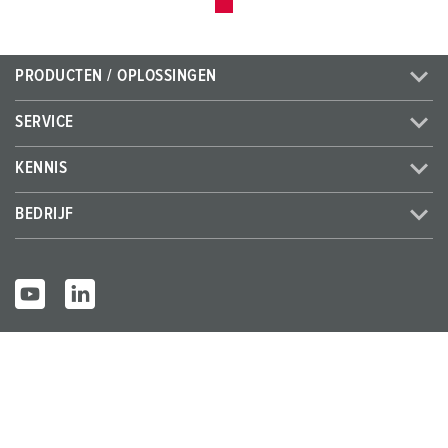
PRODUCTEN / OPLOSSINGEN
SERVICE
KENNIS
BEDRIJF
© MENNEKES 2026
Alle rechten voorbehouden
Bedrijfsge
Gegevensbes
Algemene bedrijfs- en
gevens
cherming
leveringsvoorwaarden