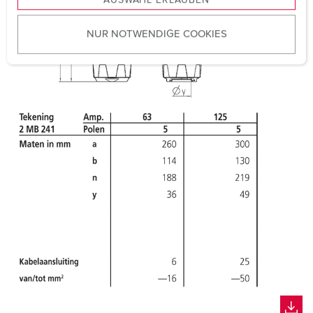
a
u
NUR NOTWENDIGE COOKIES
s
w
a
h
l