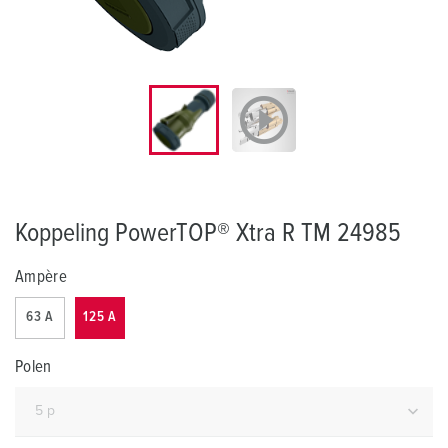
Koppeling PowerTOP® Xtra R TM 24985
Ampère
63 A
125 A
Polen