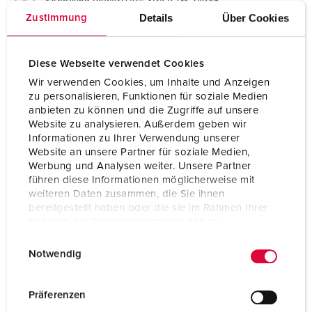
Koppeling PowerTOP® Xtra R TM 24985
Details
Über Cookies
Zustimmung
Ampère
125 A
Diese Webseite verwendet Cookies
Polen
5 p
Wir verwenden Cookies, um Inhalte und Anzeigen
Voltage
400 V
zu personalisieren, Funktionen für soziale Medien
anbieten zu können und die Zugriffe auf unsere
Uurstand
6 h
Website zu analysieren. Außerdem geben wir
Informationen zu Ihrer Verwendung unserer
Hertz
50-60 Hz
Website an unsere Partner für soziale Medien,
Werbung und Analysen weiter. Unsere Partner
Aansluittechniek
schroefklemmen
führen diese Informationen möglicherweise mit
weiteren Daten zusammen, die Sie ihnen
bereitgestellt haben oder die sie im Rahmen Ihrer
Contacten
X-CONTACT®
hittebestendig binnenwerk
Nutzung der Dienste gesammelt haben.
vernikkelde contacten
E
Datenschutzerklärung
Impressum
Notwendig
i
Beschermingsgraad
IP67
n
Gewicht
1400 g
w
Präferenzen
i