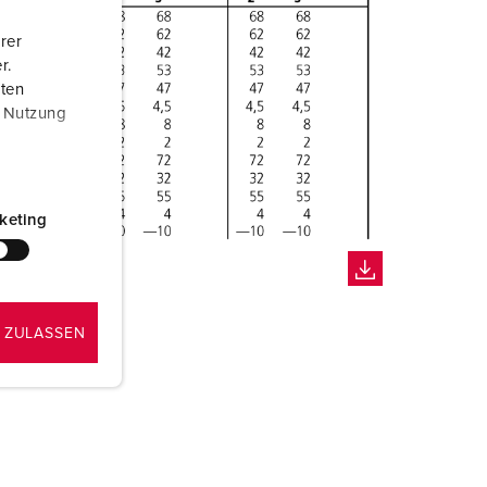
rer
r.
aten
r Nutzung
keting
 ZULASSEN