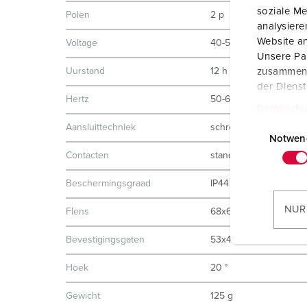
soziale Me
Polen
2 p
analysier
Website an
Voltage
40-50 V
Unsere Par
Uurstand
12 h
zusammen, 
der Diens
Hertz
50-60 Hz
Datenschu
E
Aansluittechniek
schroefklemmen
i
Notwen
n
Contacten
standaard
w
Beschermingsgraad
IP44
i
l
NUR
Flens
68x62 mm
l
i
Bevestigingsgaten
53x47 mm
g
Hoek
20 °
u
n
Gewicht
125 g
g