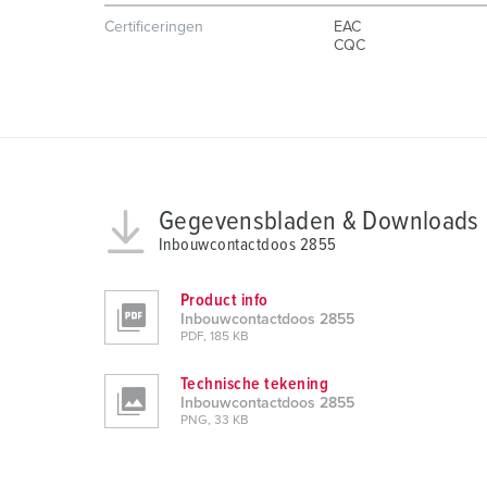
s
Certificeringen
EAC
a
CQC
u
s
w
a
h
l
Gegevensbladen & Downloads
Inbouwcontactdoos 2855
Product info
Inbouwcontactdoos 2855
PDF, 185 KB
Technische tekening
Inbouwcontactdoos 2855
PNG, 33 KB