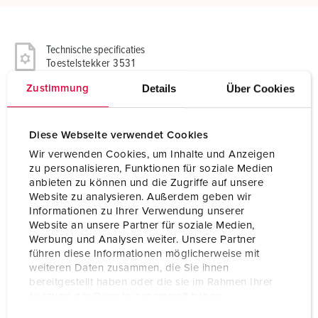
Technische specificaties
Toestelstekker 3531
Details
Über Cookies
Zustimmung
Ampère
16 A
Polen
3 p
Diese Webseite verwendet Cookies
Wir verwenden Cookies, um Inhalte und Anzeigen
Voltage
230 V
zu personalisieren, Funktionen für soziale Medien
anbieten zu können und die Zugriffe auf unsere
Uurstand
6 h
Website zu analysieren. Außerdem geben wir
Informationen zu Ihrer Verwendung unserer
Hertz
50-60 Hz
Website an unsere Partner für soziale Medien,
Werbung und Analysen weiter. Unsere Partner
Aansluittechniek
schroefklemmen
führen diese Informationen möglicherweise mit
weiteren Daten zusammen, die Sie ihnen
Contacten
standaard
bereitgestellt haben oder die sie im Rahmen Ihrer
Nutzung der Dienste gesammelt haben.
Beschermingsgraad
IP67
E
Datenschutzerklärung
Impressum