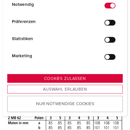
Notwendig
Gewicht
212 g
i
n
Certificeringen
VDE
w
Präferenzen
EAC
i
l
Statistiken
l
i
g
Marketing
u
n
g
COOKIES ZULASSEN
s
AUSWAHL ERLAUBEN
a
u
NUR NOTWENDIGE COOKIES
s
w
a
h