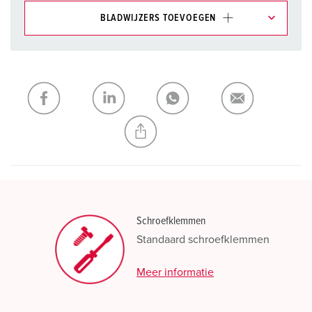
BLADWIJZERS TOEVOEGEN
Onze producten kunt u in het gedeelte
verlanglijstje/winkelmand in verschillende lijsten beheren.
Mijn lijst
(0)
TOEVOEGEN
NIEUW LIJST MAKEN
Schroefklemmen
Standaard schroefklemmen
Meer informatie