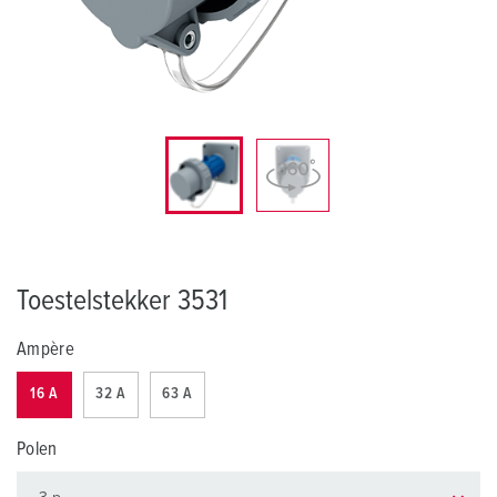
Toestelstekker 3531
Ampère
16 A
32 A
63 A
Polen