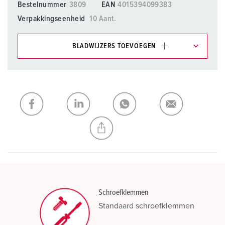
Bestelnummer
3809
EAN
4015394099383
Verpakkingseenheid
10 Aant.
BLADWIJZERS TOEVOEGEN
Onze producten kunt u in het gedeelte
verlanglijstje/winkelmand in verschillende lijsten beheren.
Mijn lijst
(0)
TOEVOEGEN
NIEUW LIJST MAKEN
Schroefklemmen
Standaard schroefklemmen