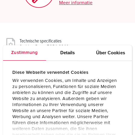
Meer informatie
Technische specificaties
Stekker PowerTOP® 3809
Details
Über Cookies
Zustimmung
Ampère
16 A
Diese Webseite verwendet Cookies
Polen
4 p
Wir verwenden Cookies, um Inhalte und Anzeigen
zu personalisieren, Funktionen für soziale Medien
Voltage
400 V
anbieten zu können und die Zugriffe auf unsere
Website zu analysieren. Außerdem geben wir
Uurstand
6 h
Informationen zu Ihrer Verwendung unserer
Website an unsere Partner für soziale Medien,
Hertz
50-60 Hz
Werbung und Analysen weiter. Unsere Partner
führen diese Informationen möglicherweise mit
Aansluittechniek
schroefklemmen
weiteren Daten zusammen, die Sie ihnen
bereitgestellt haben oder die sie im Rahmen Ihrer