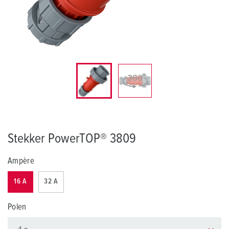
Stekker PowerTOP® 3809
Ampère
16 A
32 A
Polen