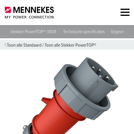
Stekker PowerTOP® 3809
Technische specificaties
Gegevensbla
Toon alle Standaard
/
Toon alle Stekker PowerTOP®