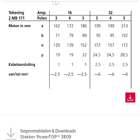
a
h
l
Gegevensbladen & Downloads
Stekker PowerTOP® 3809