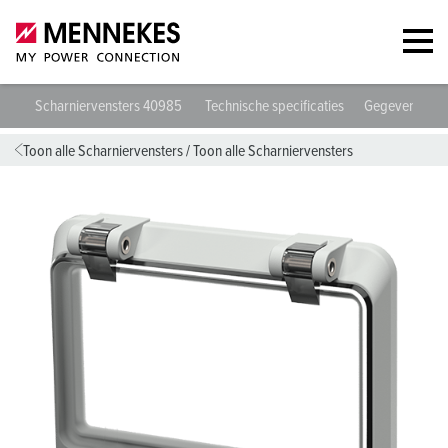
Scharniervensters 40985
Technische specificaties
Gegevensblad
Toon alle Scharniervensters
/
Toon alle Scharniervensters