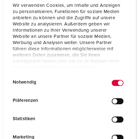
Wir verwenden Cookies, um Inhalte und Anzeigen
zu personalisieren, Funktionen für soziale Medien
Technische specificaties
anbieten zu können und die Zugriffe auf unsere
Scharniervensters 40985
Website zu analysieren. Außerdem geben wir
Informationen zu Ihrer Verwendung unserer
Website an unsere Partner für soziale Medien,
Werbung und Analysen weiter. Unsere Partner
führen diese Informationen möglicherweise mit
weiteren Daten zusammen, die Sie ihnen
bereitgestellt haben oder die sie im Rahmen Ihrer
Nutzung der Dienste gesammelt haben.
E
Datenschutzerklärung
Impressum
Notwendig
i
n
w
Präferenzen
i
l
Statistiken
l
i
g
Marketing