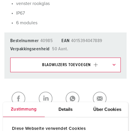
venster rookglas
IP67
6 modules
Bestelnummer
40985
EAN
4015394047889
Verpakkingseenheid
50 Aant.
BLADWIJZERS TOEVOEGEN
Onze producten kunt u in het gedeelte
verlanglijstje/winkelmand in verschillende lijsten beheren.
Mijn lijst
(0)
TOEVOEGEN
NIEUW LIJST MAKEN
Details
Über Cookies
Zustimmung
Diese Webseite verwendet Cookies