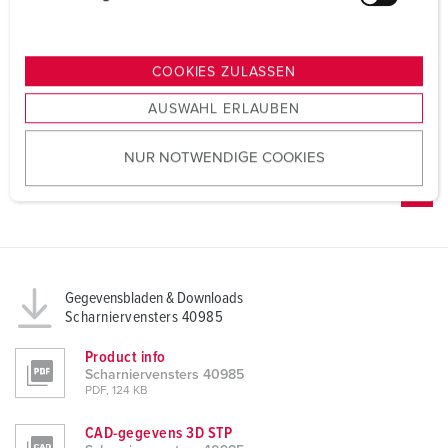
u
n
g
COOKIES ZULASSEN
s
AUSWAHL ERLAUBEN
a
u
NUR NOTWENDIGE COOKIES
s
w
a
h
l
Gegevensbladen & Downloads
Scharniervensters 40985
Product info
Scharniervensters 40985
PDF, 124 KB
CAD-gegevens 3D STP