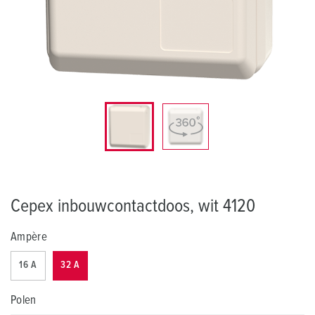
Cepex inbouwcontactdoos, wit 4120
Ampère
16 A
32 A
Polen