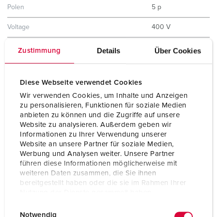
Polen
5 p
Voltage
400 V
Uurstand
6 h
Details
Über Cookies
Zustimmung
Hertz
50-60 Hz
Diese Webseite verwendet Cookies
Beschermingsgraad
IP44
Wir verwenden Cookies, um Inhalte und Anzeigen
zu personalisieren, Funktionen für soziale Medien
Aanrakingsveiligheid
Nee
anbieten zu können und die Zugriffe auf unsere
Website zu analysieren. Außerdem geben wir
Gewicht
257 g
Informationen zu Ihrer Verwendung unserer
Website an unsere Partner für soziale Medien,
Certificeringen
EAC
Werbung und Analysen weiter. Unsere Partner
CQC
führen diese Informationen möglicherweise mit
weiteren Daten zusammen, die Sie ihnen
bereitgestellt haben oder die sie im Rahmen Ihrer
Nutzung der Dienste gesammelt haben.
E
Datenschutzerklärung
Impressum
Notwendig