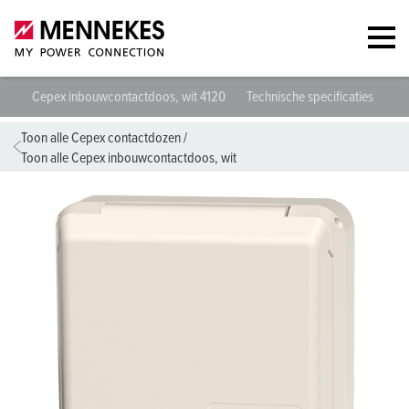
Cepex inbouwcontactdoos, wit 4120
Technische specificaties
Ge
Toon alle Cepex contactdozen
/
Toon alle Cepex inbouwcontactdoos, wit