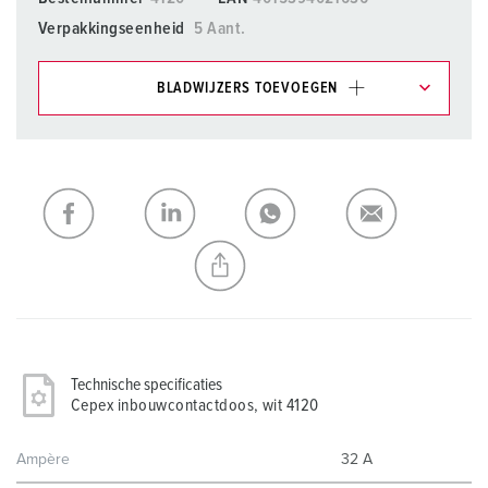
Verpakkingseenheid
5 Aant.
BLADWIJZERS TOEVOEGEN
Onze producten kunt u in het gedeelte
verlanglijstje/winkelmand in verschillende lijsten beheren.
Mijn lijst
(0)
TOEVOEGEN
NIEUW LIJST MAKEN
Technische specificaties
Cepex inbouwcontactdoos, wit 4120
Ampère
32 A