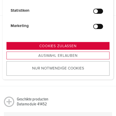
i
PDF, 110 KB
l
Statistiken
l
i
g
Marketing
Richtlijnen
u
Datamodule 41452
n
REACh
g
COOKIES ZULASSEN
s
AUSWAHL ERLAUBEN
a
u
RoHS
NUR NOTWENDIGE COOKIES
s
w
a
h
l
Geschikte producten
Datamodule 41452