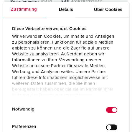
Bestelnummer
41452
EAN
4015394212447
Details
Über Cookies
Zustimmung
Verpakkingseenheid
5 Aant.
BLADWIJZERS TOEVOEGEN
Diese Webseite verwendet Cookies
Wir verwenden Cookies, um Inhalte und Anzeigen
Onze producten kunt u in het gedeelte
zu personalisieren, Funktionen für soziale Medien
verlanglijstje/winkelmand in verschillende lijsten beheren.
anbieten zu können und die Zugriffe auf unsere
Website zu analysieren. Außerdem geben wir
Mijn lijst
(0)
TOEVOEGEN
Informationen zu Ihrer Verwendung unserer
Website an unsere Partner für soziale Medien,
NIEUW LIJST MAKEN
Werbung und Analysen weiter. Unsere Partner
führen diese Informationen möglicherweise mit
weiteren Daten zusammen, die Sie ihnen
bereitgestellt haben oder die sie im Rahmen Ihrer
Nutzung der Dienste gesammelt haben.
E
Datenschutzerklärung
Impressum
Gegevensbladen & Downloads
Notwendig
i
Datamodule 41452
n
Product info
w
Präferenzen
Datamodule 41452